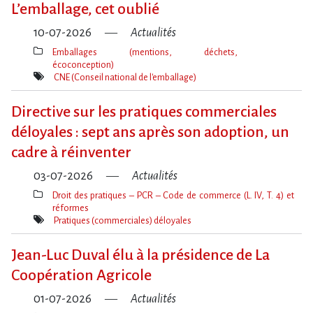
L​‌’emballage, cet oublié
10-07-2026
Actualités
Emballages (mentions, déchets,
écoconception)
Thèmes(s)
CNE (Conseil national de l'emballage)
Mot(s)-
clé(s)
Directive sur les pratiques commerciales
déloyales : sept ans après son adoption, un
cadre à réinventer
03-07-2026
Actualités
Droit des pratiques – PCR – Code de commerce (L. IV, T. 4) et
réformes
Thèmes(s)
Pratiques (commerciales) déloyales
Mot(s)-
clé(s)
Jean-Luc Duval élu à la présidence de La
Coopération Agricole
01-07-2026
Actualités