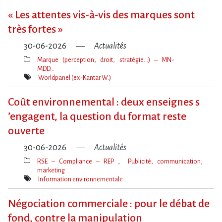
« Les attentes vis-à-vis des marques sont
très fortes »
30-06-2026
Actualités
Marque (perception, droit, stratégie…) – MN-
MDD…
Thèmes(s)
Worldpanel (ex-Kantar W.)
Mot(s)-
clé(s)
Coût environnemental : deux enseignes s​
‌’engagent, la question du format reste
ouverte
30-06-2026
Actualités
RSE – Compliance – REP
Publicité, communication,
marketing
Thèmes(s)
Information environnementale
Mot(s)-
clé(s)
Négociation commerciale : pour le débat de
fond, contre la manipulation