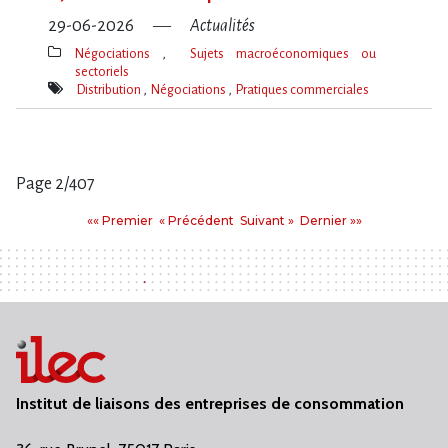
29-06-2026
Actualités
Négociations
Sujets macroéconomiques ou
sectoriels
Thèmes(s)
Distribution
Négociations
Pratiques commerciales
Mot(s)-
clé(s)
Page 2/407
Pages
Premier
Précédent
Suivant
Dernier
«« Premier
« Précédent
Suivant »
Dernier »»
:
Institut de liaisons des entreprises de consommation