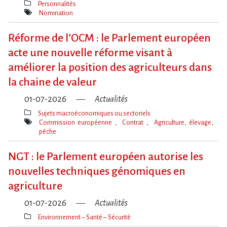
Personnalités
Thèmes(s)
Nomination
Mot(s)-
clé(s)
Réforme de l​‌’OCM : le Parlement européen
acte une nouvelle réforme visant à
améliorer la position des agriculteurs dans
la chaine de valeur
01-07-2026
Actualités
Sujets macroéconomiques ou sectoriels
Thèmes(s)
Commission européenne
Contrat
Agriculture, élevage,
pêche
Mot(s)-
clé(s)
NGT : le Parlement européen autorise les
nouvelles techniques génomiques en
agriculture
01-07-2026
Actualités
Environnement – Santé – Sécurité
Thèmes(s)