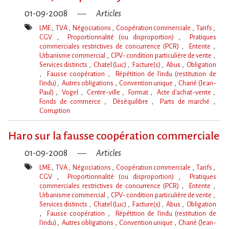
01-09-2008
Articles
LME
TVA
Négociations
Coopération commerciale
Tarifs
CGV
Proportionnalité (ou disproportion)
Pratiques
commerciales restrictives de concurrence (PCR)
Entente
Urbanisme commercial
CPV- condition particulière de vente
Services distincts
Chatel (Luc)
Facture(s)
Abus
Obligation
Fausse coopération
Répétition de l'indu (restitution de
l'indu)
Autres obligations
Convention unique
Charié (Jean-
Paul)
Vogel
Centre-ville
Format
Acte d'achat-vente
Fonds de commerce
Déséquilibre
Parts de marché
Corruption
Mot(s)-
clé(s)
Haro sur la fausse coopération commerciale
01-09-2008
Articles
LME
TVA
Négociations
Coopération commerciale
Tarifs
CGV
Proportionnalité (ou disproportion)
Pratiques
commerciales restrictives de concurrence (PCR)
Entente
Urbanisme commercial
CPV- condition particulière de vente
Services distincts
Chatel (Luc)
Facture(s)
Abus
Obligation
Fausse coopération
Répétition de l'indu (restitution de
l'indu)
Autres obligations
Convention unique
Charié (Jean-