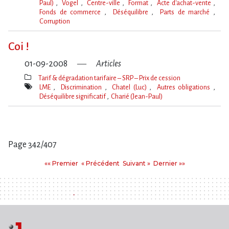
Paul)
Vogel
Centre-ville
Format
Acte d'achat-vente
Fonds de commerce
Déséquilibre
Parts de marché
Corruption
Mot(s)-
clé(s)
Coi !
01-09-2008
Articles
Tarif & dégradation tarifaire – SRP – Prix de cession
Thèmes(s)
LME
Discrimination
Chatel (Luc)
Autres obligations
Déséquilibre significatif
Charié (Jean-Paul)
Mot(s)-
clé(s)
Page 342/407
Pages
Premier
Précédent
Suivant
Dernier
«« Premier
« Précédent
Suivant »
Dernier »»
: