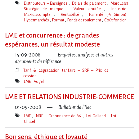
Distributeurs – Enseignes
Délais de paiement
Marque(s)
Stratégie de marque
Valeur ajoutée
Industrie
Maxidiscompte
Rentabilité
Parienté (Pr Simon)
Hypermarchés
Format
Fonds de roulement
Coût foncier
Mot(s)-
clé(s)
LME et concurrence : de grandes
espérances, un résultat modeste
15-09-2008
Enquêtes, analyses et autres
documents de référence
Tarif & dégradation tarifaire – SRP – Prix de
cession
Thèmes(s)
LME
Vogel
Mot(s)-
clé(s)
LME ET RELATIONS INDUSTRIE-COMMERCE
01-09-2008
Bulletins de l'Ilec
LME
NRE
Ordonnance de 86
Loi Galland
Loi
Chatel
Mot(s)-
clé(s)
Bon sens, éthique et loyauté