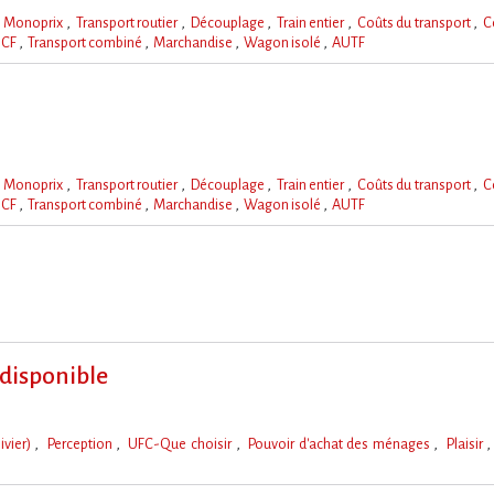
Monoprix
Transport routier
Découplage
Train entier
Coûts du transport
C
NCF
Transport combiné
Marchandise
Wagon isolé
AUTF
Monoprix
Transport routier
Découplage
Train entier
Coûts du transport
C
NCF
Transport combiné
Marchandise
Wagon isolé
AUTF
 disponible
ivier)
Perception
UFC-Que choisir
Pouvoir d'achat des ménages
Plaisir