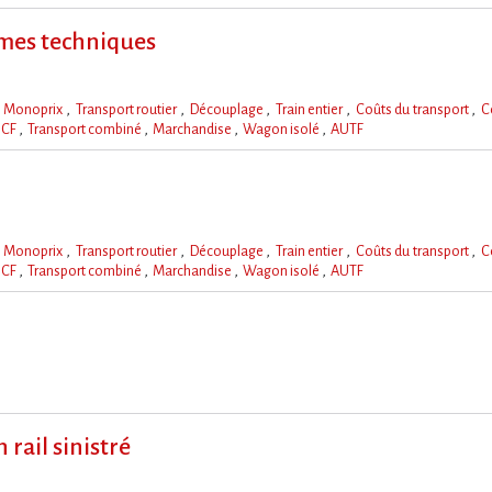
rmes techniques
Monoprix
Transport routier
Découplage
Train entier
Coûts du transport
C
NCF
Transport combiné
Marchandise
Wagon isolé
AUTF
Monoprix
Transport routier
Découplage
Train entier
Coûts du transport
C
NCF
Transport combiné
Marchandise
Wagon isolé
AUTF
rail sinistré