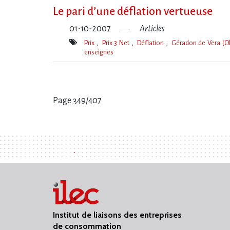
clé(s)
Le pari d’une déflation vertueuse
01-10-2007
Articles
Prix
Prix 3 Net
Déflation
Géradon de Vera (Ol
enseignes
Mot(s)-
clé(s)
Page 349/407
Pages
:
Institut de liaisons des entreprises
de consommation