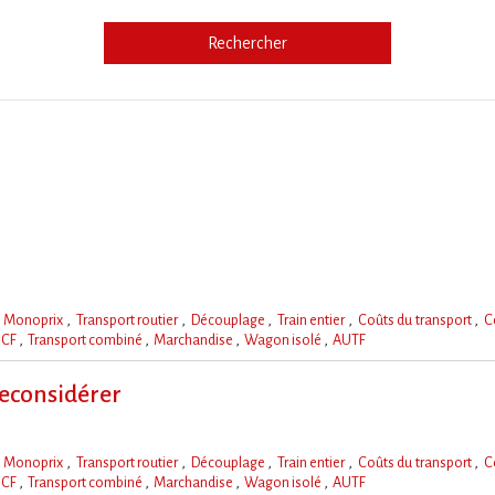
Rechercher
e
Monoprix
Transport routier
Découplage
Train entier
Coûts du transport
C
NCF
Transport combiné
Marchandise
Wagon isolé
AUTF
econsidérer
Monoprix
Transport routier
Découplage
Train entier
Coûts du transport
C
NCF
Transport combiné
Marchandise
Wagon isolé
AUTF