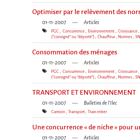
Mot(s)-
clé(s)
Optimiser par le relèvement des no
01-11-2007
Articles
PGC
Concurrence
Environnement
Croissance
(“consigné” ou “déporté”)
Chauffeur
Normes
S
Mot(s)-
clé(s)
Consommation des ménages
01-11-2007
Articles
PGC
Concurrence
Environnement
Croissance
(“consigné” ou “déporté”)
Chauffeur
Normes
S
Mot(s)-
clé(s)
TRANSPORT ET ENVIRONNEMENT
01-11-2007
Bulletins de l'Ilec
Camion
Transport
Train entier
Mot(s)-
clé(s)
Une concurrence « de niche » pour un 
01-11-2007
Articles