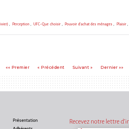
ivier)
Perception
UFC-Que choisir
Pouvoir d'achat des ménages
Plaisir
Premier
Précédent
Suivant
Dernier
«« Premier
« Précédent
Suivant »
Dernier »»
Présentation
Recevez notre lettre d’
Adhérents