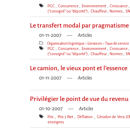
PGC
Concurrence
Environnement
Croissance
(“consigné” ou “déporté”)
Chauffeur
Normes
S
Mot(s)-
clé(s)
Le transfert modal par pragmatisme
01-11-2007
Articles
Organisation logistique – Livraison – Taux de service
Thèmes(s)
PGC
Concurrence
Environnement
Croissance
(“consigné” ou “déporté”)
Chauffeur
Normes
S
Mot(s)-
clé(s)
Le camion, le vieux pont et l’essence
01-11-2007
Articles
Privilégier le point de vue du revenu
01-10-2007
Articles
Prix
Prix 3 Net
Déflation
Géradon de Vera (Ol
enseignes
Mot(s)-