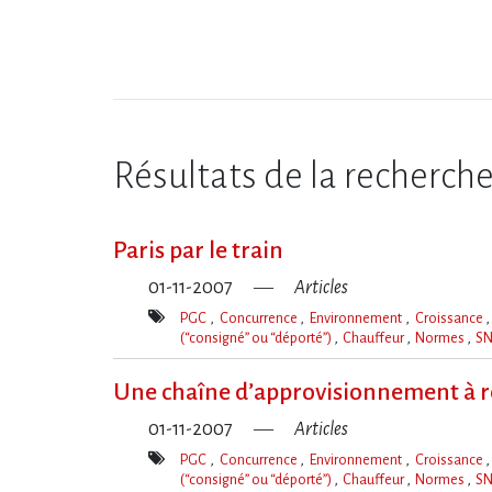
Résultats de la recherch
Paris par le train
01-11-2007
Articles
PGC
Concurrence
Environnement
Croissance
(“consigné” ou “déporté”)
Chauffeur
Normes
S
Mot(s)-
clé(s)
Une chaîne d’approvisionnement à r
01-11-2007
Articles
PGC
Concurrence
Environnement
Croissance
(“consigné” ou “déporté”)
Chauffeur
Normes
S