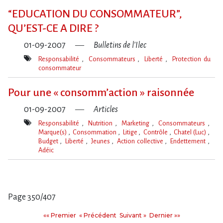
clé(s)
“EDUCATION DU CONSOMMATEUR”,
QU’EST-CE A DIRE ?
01-09-2007
Bulletins de l'Ilec
Responsabilité
Consommateurs
Liberté
Protection du
consommateur
Mot(s)-
clé(s)
Pour une « consomm’action » raisonnée
01-09-2007
Articles
Responsabilité
Nutrition
Marketing
Consommateurs
Marque(s)
Consommation
Litige
Contrôle
Chatel (Luc)
Budget
Liberté
Jeunes
Action collective
Endettement
Adéic
Mot(s)-
clé(s)
Page 350/407
Pages
Premier
Précédent
Suivant
Dernier
«« Premier
« Précédent
Suivant »
Dernier »»
: