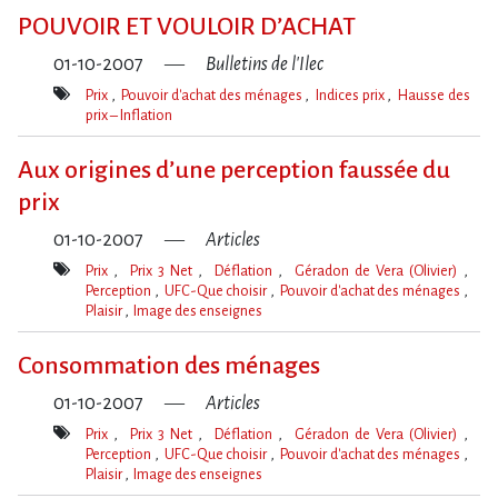
clé(s)
POUVOIR ET VOULOIR D​‌’ACHAT
01-10-2007
Bulletins de l'Ilec
Prix
Pouvoir d'achat des ménages
Indices prix
Hausse des
prix – Inflation
Mot(s)-
clé(s)
Aux origines d’une perception faussée du
prix
01-10-2007
Articles
Prix
Prix 3 Net
Déflation
Géradon de Vera (Olivier)
Perception
UFC-Que choisir
Pouvoir d'achat des ménages
Plaisir
Image des enseignes
Mot(s)-
clé(s)
Consommation des ménages
01-10-2007
Articles
Prix
Prix 3 Net
Déflation
Géradon de Vera (Olivier)
Perception
UFC-Que choisir
Pouvoir d'achat des ménages
Plaisir
Image des enseignes
Mot(s)-