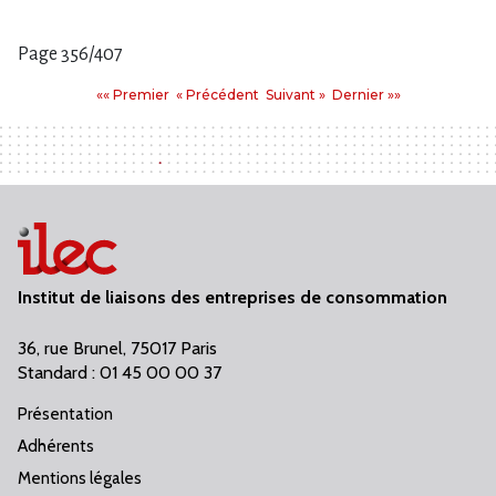
Page 356/407
Pages
Premier
Précédent
Suivant
Dernier
«« Premier
« Précédent
Suivant »
Dernier »»
:
Institut de liaisons des entreprises de consommation
36, rue Brunel, 75017 Paris
Standard : 01 45 00 00 37
Présentation
Adhérents
Mentions légales