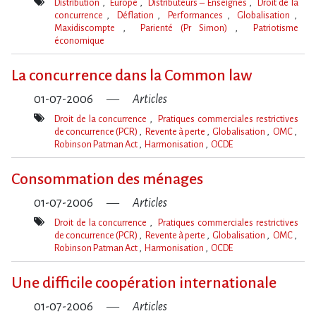
Distribution
Europe
Distributeurs – Enseignes
Droit de la
concurrence
Déflation
Performances
Globalisation
Maxidiscompte
Parienté (Pr Simon)
Patriotisme
économique
Mot(s)-
clé(s)
La concurrence dans la Common law
01-07-2006
Articles
Droit de la concurrence
Pratiques commerciales restrictives
de concurrence (PCR)
Revente à perte
Globalisation
OMC
Robinson Patman Act
Harmonisation
OCDE
Mot(s)-
clé(s)
Consommation des ménages
01-07-2006
Articles
Droit de la concurrence
Pratiques commerciales restrictives
de concurrence (PCR)
Revente à perte
Globalisation
OMC
Robinson Patman Act
Harmonisation
OCDE
Mot(s)-
clé(s)
Une difficile coopération internationale
01-07-2006
Articles