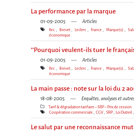
Mot(s)-
clé(s)
La performance par la marque
01-09-2005
Articles
Ilec
Brevet
Leclerc
France
Marque(s)
Sal
économique
Mot(s)-
clé(s)
‘‘Pourquoi veulent-ils tuer le français
01-09-2005
Articles
Ilec
Brevet
Leclerc
France
Marque(s)
Sal
économique
Mot(s)-
clé(s)
La main passe : note sur la loi du 2 ao
18-08-2005
Enquêtes, analyses et autre
Tarif & dégradation tarifaire – SRP – Prix de cession
Thèmes(s)
Coopération commerciale
CGV
SRP
Loi Dutreil
Mot(s)-
clé(s)
Le salut par une reconnaissance mut