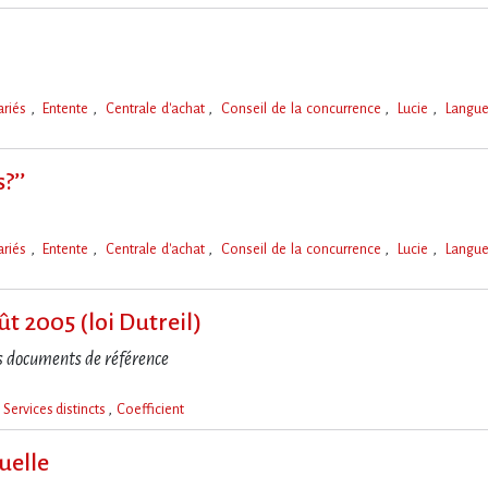
ariés
Entente
Centrale d'achat
Conseil de la concurrence
Lucie
Langu
?’’
ariés
Entente
Centrale d'achat
Conseil de la concurrence
Lucie
Langu
ût 2005 (loi Dutreil)
s documents de référence
Services distincts
Coefficient
uelle