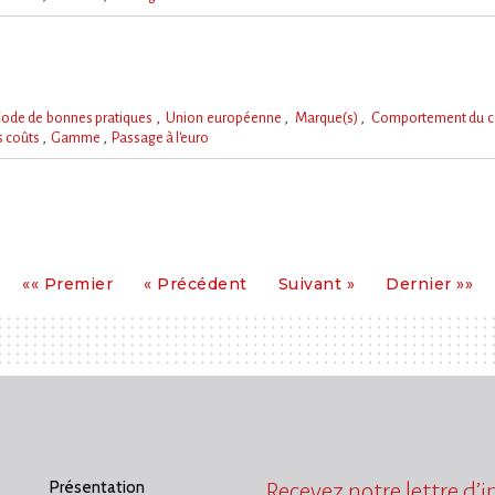
ode de bonnes pratiques
Union européenne
Marque(s)
Comportement du 
s coûts
Gamme
Passage à l'euro
Premier
Précédent
Suivant
Dernier
«« Premier
« Précédent
Suivant »
Dernier »»
Présentation
Recevez notre lettre d’