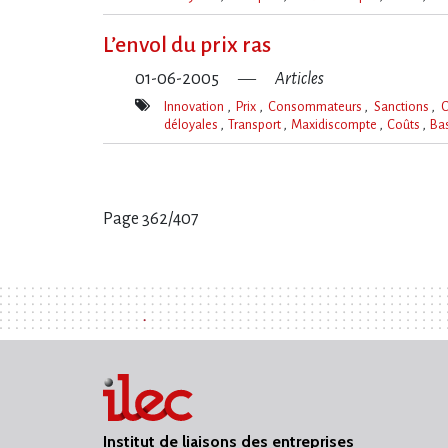
Mot(s)-
clé(s)
L’envol du prix ras
01-06-2005
Articles
Innovation
Prix
Consommateurs
Sanctions
C
déloyales
Transport
Maxidiscompte
Coûts
Ba
Mot(s)-
clé(s)
Page 362/407
Pages
:
Institut de liaisons des entreprises