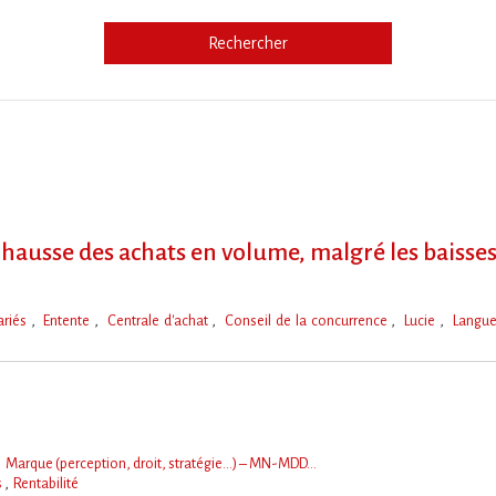
Rechercher
e
ausse des achats en volume, malgré les baisses
ariés
Entente
Centrale d'achat
Conseil de la concurrence
Lucie
Langu
Marque (perception, droit, stratégie…) – MN-MDD…
s
Rentabilité