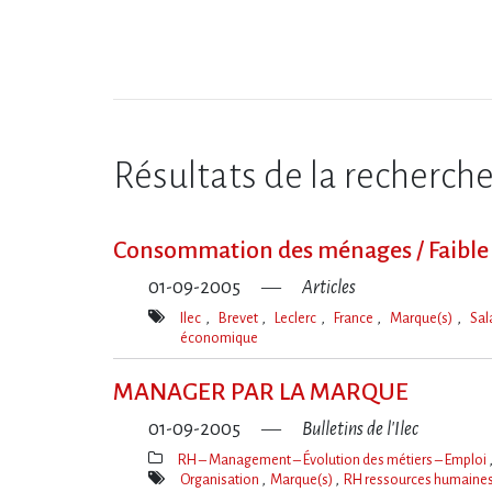
Résultats de la recherch
Consommation des ménages / Faible h
01-09-2005
Articles
Ilec
Brevet
Leclerc
France
Marque(s)
Sal
économique
Mot(s)-
clé(s)
MANAGER PAR LA MARQUE
01-09-2005
Bulletins de l'Ilec
RH – Management – Évolution des métiers – Emploi
Thèmes(s)
Organisation
Marque(s)
RH ressources humaine