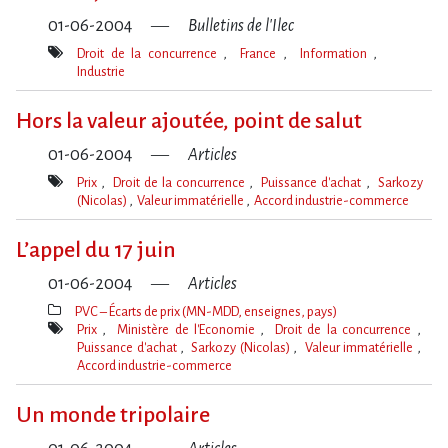
01-06-2004
Bulletins de l'Ilec
Droit de la concurrence
France
Information
Industrie
Mot(s)-
clé(s)
Hors la valeur ajoutée, point de salut
01-06-2004
Articles
Prix
Droit de la concurrence
Puissance d'achat
Sarkozy
(Nicolas)
Valeur immatérielle
Accord industrie-commerce
Mot(s)-
clé(s)
L’appel du 17 juin
01-06-2004
Articles
PVC – Écarts de prix (MN-MDD, enseignes, pays)
Thèmes(s)
Prix
Ministère de l'Economie
Droit de la concurrence
Puissance d'achat
Sarkozy (Nicolas)
Valeur immatérielle
Accord industrie-commerce
Mot(s)-
clé(s)
Un monde tripolaire