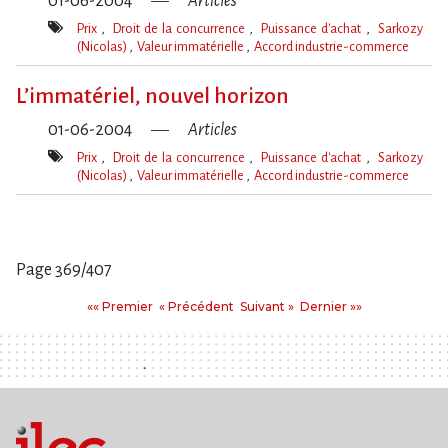
01-06-2004
Articles
Prix
Droit de la concurrence
Puissance d'achat
Sarkozy
(Nicolas)
Valeur immatérielle
Accord industrie-commerce
Mot(s)-
clé(s)
L’immatériel, nouvel horizon
01-06-2004
Articles
Prix
Droit de la concurrence
Puissance d'achat
Sarkozy
(Nicolas)
Valeur immatérielle
Accord industrie-commerce
Mot(s)-
clé(s)
Page 369/407
Pages
Premier
Précédent
Suivant
Dernier
«« Premier
« Précédent
Suivant »
Dernier »»
: