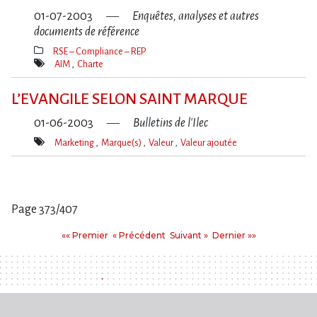
01-07-2003
Enquêtes, analyses et autres
documents de référence
RSE – Compliance – REP
Thèmes(s)
AIM
Charte
Mot(s)-
clé(s)
L’EVANGILE SELON SAINT MARQUE
01-06-2003
Bulletins de l'Ilec
Marketing
Marque(s)
Valeur
Valeur ajoutée
Mot(s)-
clé(s)
Page 373/407
Pages
Premier
Précédent
Suivant
Dernier
«« Premier
« Précédent
Suivant »
Dernier »»
: