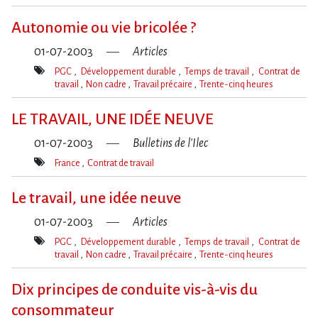
Mot(s)-
clé(s)
Autonomie ou vie bricolée ?
01-07-2003
Articles
PGC
Développement durable
Temps de travail
Contrat de
travail
Non cadre
Travail précaire
Trente-cinq heures
Mot(s)-
clé(s)
LE TRAVAIL, UNE IDÉE NEUVE
01-07-2003
Bulletins de l'Ilec
France
Contrat de travail
Mot(s)-
clé(s)
Le travail, une idée neuve
01-07-2003
Articles
PGC
Développement durable
Temps de travail
Contrat de
travail
Non cadre
Travail précaire
Trente-cinq heures
Mot(s)-
clé(s)
Dix principes de conduite vis-à-vis du
consommateur