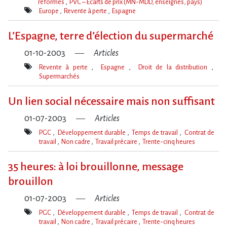
réformes
PVC – Écarts de prix (MN-MDD, enseignes, pays)
Thèmes(s)
Europe
Revente à perte
Espagne
Mot(s)-
clé(s)
L’Espagne, terre d’élection du supermarché
01-10-2003
Articles
Revente à perte
Espagne
Droit de la distribution
Supermarchés
Mot(s)-
clé(s)
Un lien social nécessaire mais non suffisant
01-07-2003
Articles
PGC
Développement durable
Temps de travail
Contrat de
travail
Non cadre
Travail précaire
Trente-cinq heures
Mot(s)-
clé(s)
35 heures: à loi brouillonne, message
brouillon
01-07-2003
Articles
PGC
Développement durable
Temps de travail
Contrat de
travail
Non cadre
Travail précaire
Trente-cinq heures