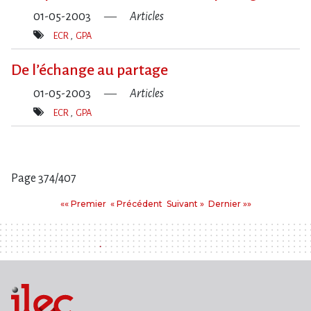
01-05-2003
Articles
ECR
GPA
Mot(s)-
clé(s)
De l’échange au partage
01-05-2003
Articles
ECR
GPA
Mot(s)-
clé(s)
Page 374/407
Pages
Premier
Précédent
Suivant
Dernier
«« Premier
« Précédent
Suivant »
Dernier »»
: