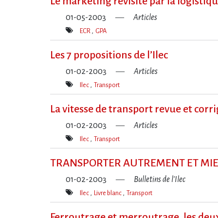
Le marketing revisité par la logistiq
01-05-2003
Articles
ECR
GPA
Mot(s)-
clé(s)
Les 7 propositions de l’Ilec
01-02-2003
Articles
Ilec
Transport
Mot(s)-
clé(s)
La vitesse de transport revue et corr
01-02-2003
Articles
Ilec
Transport
Mot(s)-
clé(s)
TRANSPORTER AUTREMENT ET MI
01-02-2003
Bulletins de l'Ilec
Ilec
Livre blanc
Transport
Mot(s)-
clé(s)
Ferroutrage et merroutrage, les de