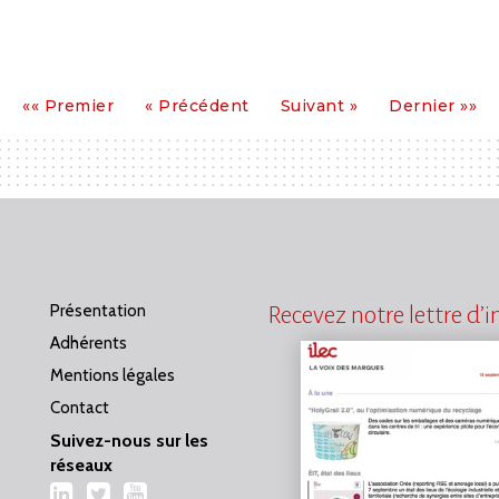
Premier
Précédent
Suivant
Dernier
«« Premier
« Précédent
Suivant »
Dernier »»
Présentation
Recevez notre lettre d’
Adhérents
Mentions légales
Contact
Suivez-nous sur les
réseaux
LinkedIn
Twitter
YouTube