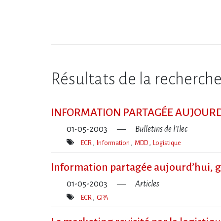
Résultats de la recherch
INFORMATION PARTAGÉE AUJOURD’
01-05-2003
Bulletins de l'Ilec
ECR
Information
MDD
Logistique
Mot(s)-
clé(s)
Information partagée aujourd’hui, 
01-05-2003
Articles
ECR
GPA
Mot(s)-
clé(s)