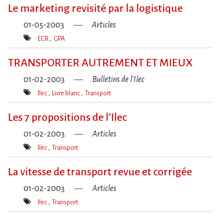
clé(s)
Le marketing revisité par la logistique
01-05-2003
Articles
ECR
GPA
Mot(s)-
clé(s)
TRANSPORTER AUTREMENT ET MIEUX
01-02-2003
Bulletins de l'Ilec
Ilec
Livre blanc
Transport
Mot(s)-
clé(s)
Les 7 propositions de l’Ilec
01-02-2003
Articles
Ilec
Transport
Mot(s)-
clé(s)
La vitesse de transport revue et corrigée
01-02-2003
Articles
Ilec
Transport
Mot(s)-
clé(s)