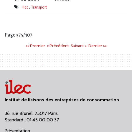
Ilec
Transport
Mot(s)-
clé(s)
Page 375/407
Pages
Premier
Précédent
Suivant
Dernier
«« Premier
« Précédent
Suivant »
Dernier »»
:
Institut de liaisons des entreprises de consommation
36, rue Brunel, 75017 Paris
Standard : 01 45 00 00 37
Présentation