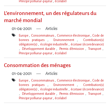
Principe pollueur-payeur
écolabel
Mot(s)-
clé(s)
L’environnement, un des régulateurs du
marché mondial
01-04-2001
Articles
Europe
Consommateurs
Commerce électronique
Code de
bonnes pratiques
Environnement
Contribution(s)
obligatoire(s)
écologie industrielle
écotaxe (écoredevance)
Développement durable
Permis d'émission
Transport
Principe pollueur-payeur
écolabel
Mot(s)-
clé(s)
Consommation des ménages
01-04-2001
Articles
Europe
Consommateurs
Commerce électronique
Code de
bonnes pratiques
Environnement
Contribution(s)
obligatoire(s)
écologie industrielle
écotaxe (écoredevance)
Développement durable
Permis d'émission
Transport
Principe pollueur-payeur
écolabel
Mot(s)-
clé(s)