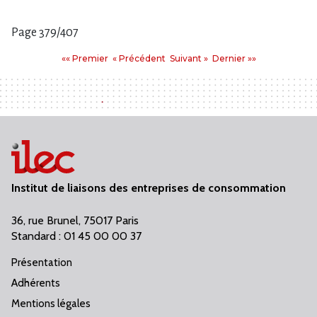
Page 379/407
Pages
Premier
Précédent
Suivant
Dernier
«« Premier
« Précédent
Suivant »
Dernier »»
:
Institut de liaisons des entreprises de consommation
36, rue Brunel, 75017 Paris
Standard : 01 45 00 00 37
Présentation
Adhérents
Mentions légales