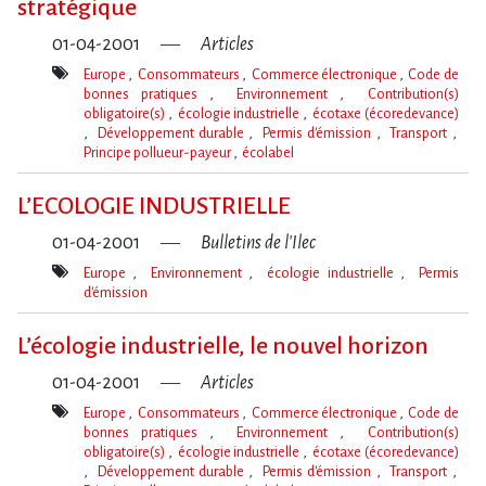
stratégique
01-04-2001
Articles
Europe
Consommateurs
Commerce électronique
Code de
bonnes pratiques
Environnement
Contribution(s)
obligatoire(s)
écologie industrielle
écotaxe (écoredevance)
Développement durable
Permis d'émission
Transport
Principe pollueur-payeur
écolabel
Mot(s)-
clé(s)
L’ECOLOGIE INDUSTRIELLE
01-04-2001
Bulletins de l'Ilec
Europe
Environnement
écologie industrielle
Permis
d'émission
Mot(s)-
clé(s)
L’écologie industrielle, le nouvel horizon
01-04-2001
Articles
Europe
Consommateurs
Commerce électronique
Code de
bonnes pratiques
Environnement
Contribution(s)
obligatoire(s)
écologie industrielle
écotaxe (écoredevance)
Développement durable
Permis d'émission
Transport