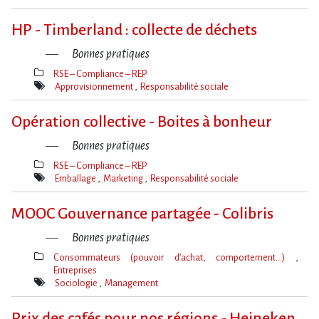
Mot(s)-
clé(s)
HP - Timberland : collecte de déchets
Bonnes pratiques
RSE – Compliance – REP
Thèmes(s)
Approvisionnement
Responsabilité sociale
Mot(s)-
clé(s)
Opération collective - Boites à bonheur
Bonnes pratiques
RSE – Compliance – REP
Thèmes(s)
Emballage
Marketing
Responsabilité sociale
Mot(s)-
clé(s)
MOOC Gouvernance partagée - Colibris
Bonnes pratiques
Consommateurs (pouvoir d’achat, comportement…)
Entreprises
Thèmes(s)
Sociologie
Management
Mot(s)-
clé(s)
Prix des cafés pour nos régions - Heineken