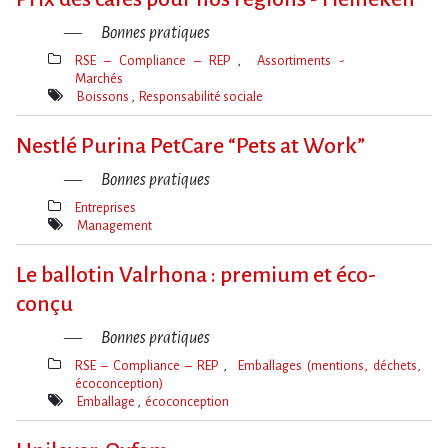
Bonnes pratiques
RSE – Compliance – REP
Assortiments -
Marchés
Thèmes(s)
Boissons
Responsabilité sociale
Mot(s)-
clé(s)
Nestlé Purina PetCare “Pets at Work”
Bonnes pratiques
Entreprises
Thèmes(s)
Management
Mot(s)-
clé(s)
Le ballotin Valrhona : premium et éco-
conçu
Bonnes pratiques
RSE – Compliance – REP
Emballages (mentions, déchets,
écoconception)
Thèmes(s)
Emballage
écoconception
Mot(s)-
clé(s)