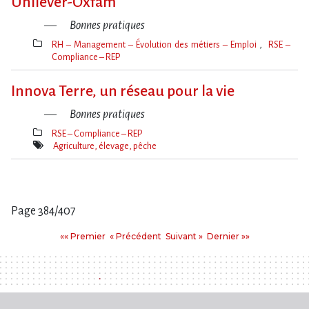
Unilever-Oxfam
Bonnes pratiques
RH – Management – Évolution des métiers – Emploi
RSE –
Compliance – REP
Thèmes(s)
Innova Terre, un réseau pour la vie
Bonnes pratiques
RSE – Compliance – REP
Thèmes(s)
Agriculture, élevage, pêche
Mot(s)-
clé(s)
Page 384/407
Pages
Premier
Précédent
Suivant
Dernier
«« Premier
« Précédent
Suivant »
Dernier »»
: