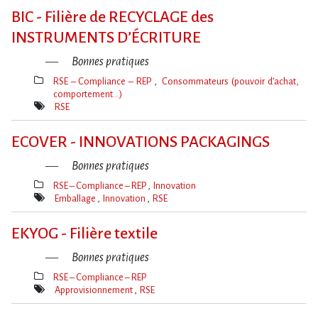
clé(s)
BIC - Filière de RECYCLAGE des
INSTRUMENTS D’ÉCRITURE
Bonnes pratiques
RSE – Compliance – REP
Consommateurs (pouvoir d’achat,
comportement…)
Thèmes(s)
RSE
Mot(s)-
clé(s)
ECOVER - INNOVATIONS PACKAGINGS
Bonnes pratiques
RSE – Compliance – REP
Innovation
Thèmes(s)
Emballage
Innovation
RSE
Mot(s)-
clé(s)
EKYOG - Filière textile
Bonnes pratiques
RSE – Compliance – REP
Thèmes(s)
Approvisionnement
RSE
Mot(s)-
clé(s)