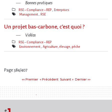
Bonnes pratiques
RSE – Compliance – REP
Entreprises
Thèmes(s)
Management
RSE
Mot(s)-
clé(s)
Un projet bas-carbone, c​‌’est quoi ?
Vidéos
RSE – Compliance – REP
Thèmes(s)
Environnement
Agriculture, élevage, pêche
Mot(s)-
clé(s)
Page 384/407
Pages
Premier
Précédent
Suivant
Dernier
«« Premier
« Précédent
Suivant »
Dernier »»
: