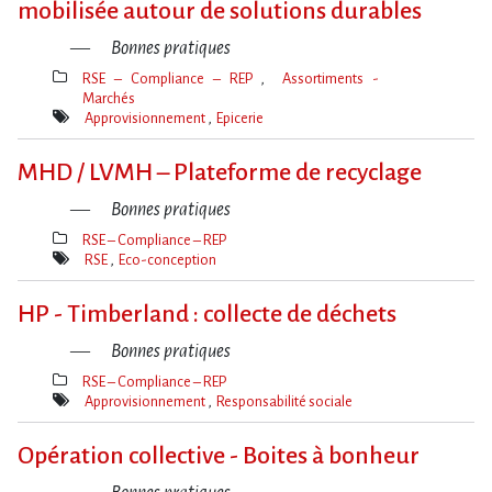
mobilisée autour de solutions durables
Bonnes pratiques
RSE – Compliance – REP
Assortiments -
Marchés
Thèmes(s)
Approvisionnement
Epicerie
Mot(s)-
clé(s)
MHD / LVMH – Plateforme de recyclage
Bonnes pratiques
RSE – Compliance – REP
Thèmes(s)
RSE
Eco-conception
Mot(s)-
clé(s)
HP - Timberland : collecte de déchets
Bonnes pratiques
RSE – Compliance – REP
Thèmes(s)
Approvisionnement
Responsabilité sociale
Mot(s)-
clé(s)
Opération collective - Boites à bonheur