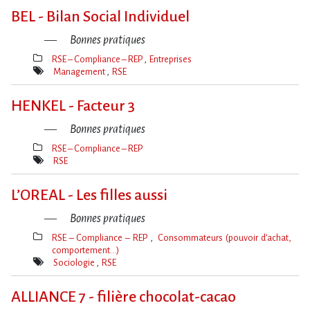
clé(s)
BEL - Bilan Social Individuel
Bonnes pratiques
RSE – Compliance – REP
Entreprises
Thèmes(s)
Management
RSE
Mot(s)-
clé(s)
HENKEL - Facteur 3
Bonnes pratiques
RSE – Compliance – REP
Thèmes(s)
RSE
Mot(s)-
clé(s)
L​‌’OREAL - Les filles aussi
Bonnes pratiques
RSE – Compliance – REP
Consommateurs (pouvoir d’achat,
comportement…)
Thèmes(s)
Sociologie
RSE
Mot(s)-
clé(s)
ALLIANCE 7 - filière chocolat-cacao