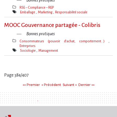
Bonnes pratiques
RSE – Compliance – REP
Thèmes(s)
Emballage
Marketing
Responsabilité sociale
Mot(s)-
clé(s)
MOOC Gouvernance partagée - Colibris
Bonnes pratiques
Consommateurs (pouvoir d’achat, comportement…)
Entreprises
Thèmes(s)
Sociologie
Management
Mot(s)-
clé(s)
Page 384/407
Pages
Premier
Précédent
Suivant
Dernier
«« Premier
« Précédent
Suivant »
Dernier »»
: