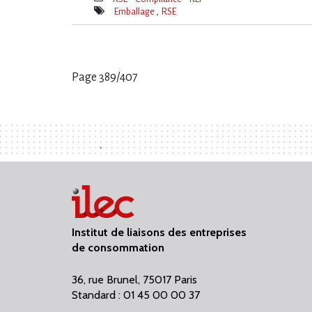
Thèmes(s)
Emballage
RSE
Mot(s)-
clé(s)
Page 389/407
Pages
:
Institut de liaisons des entreprises
de consommation
36, rue Brunel, 75017 Paris
Standard : 01 45 00 00 37