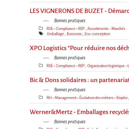
Mot(s)-
clé(s)
LES VIGNERONS DE BUZET - Démarche
Bonnes pratiques
RSE – Compliance – REP
Assortiments - Marchés
Thèmes(s)
Emballage
Boissons
Eco-conception
Mot(s)-
clé(s)
XPO Logistics “Pour réduire nos déc
Bonnes pratiques
RSE – Compliance – REP
Organisation logistique – L
Thèmes(s)
Bic & Dons solidaires : un partenariat
Bonnes pratiques
RH – Management – Évolution des métiers – Emploi
Thèmes(s)
Werner&Mertz - Emballages recyclé
Bonnes pratiques