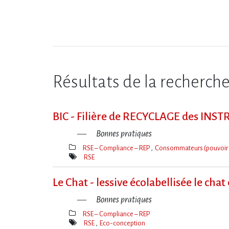
Résultats de la recherch
BIC - Filière de RECYCLAGE des I
Bonnes pratiques
RSE – Compliance – REP
Consommateurs (pouvoir 
Thèmes(s)
RSE
Mot(s)-
clé(s)
Le Chat - lessive écolabellisée le chat
Bonnes pratiques
RSE – Compliance – REP
Thèmes(s)
RSE
Eco-conception