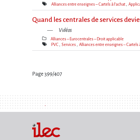
Thèmes(s)
Alliances entre enseignes – Cartels à l’achat
Applica
Mot(s)-
clé(s)
Quand les centrales de services dev
Vidéos
Alliances – Eurocentrales – Droit applicable
Thèmes(s)
PVC
Services
Alliances entre enseignes – Cartels 
Mot(s)-
clé(s)
Page 399/407
Pages
: