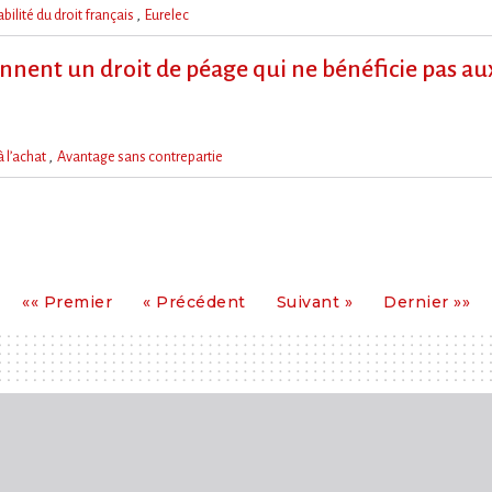
bilité du droit français
Eurelec
iennent un droit de péage qui ne bénéficie pas
à l’achat
Avantage sans contrepartie
Premier
Précédent
Suivant
Dernier
«« Premier
« Précédent
Suivant »
Dernier »»