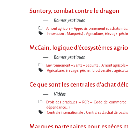
Mot(s)-
clé(s)
Suntory, combat contre le dragon
Bonnes pratiques
Amont agricole – Approvisionnement et achats indus
Thèmes(s)
Innovation
Marque(s)
Agriculture, élevage, pêch
Mot(s)-
clé(s)
McCain, logique d’écosystèmes agric
Bonnes pratiques
Environnement – Santé – Sécurité
Amont agricole –
Thèmes(s)
Agriculture, élevage, pêche
biodiversité
agricult
Mot(s)-
clé(s)
Ce que sont les centrales d’achat délo
Vidéos
Droit des pratiques – PCR – Code de commerce (L
dépendance…)
Thèmes(s)
Centrale internationale
Centrales d’achat délocali
Mot(s)-
clé(s)
Marques partenaires pour espèces 