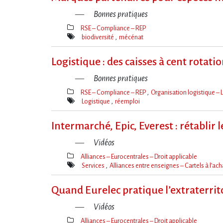
Bonnes pratiques
RSE – Compliance – REP
Thèmes(s)
biodiversité
mécénat
Mot(s)-
clé(s)
Logistique : des caisses à cent rotati
Bonnes pratiques
RSE – Compliance – REP
Organisation logistique – L
Thèmes(s)
Logistique
réemploi
Mot(s)-
clé(s)
Intermarché, Epic, Everest : rétablir le
Vidéos
Alliances – Eurocentrales – Droit applicable
Thèmes(s)
Services
Alliances entre enseignes – Cartels à l’ac
Mot(s)-
clé(s)
Quand Eurelec pratique l’extraterrito
Vidéos
Alliances – Eurocentrales – Droit applicable