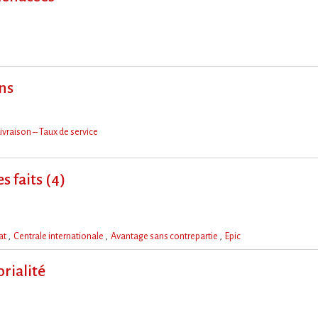
ons
ivraison – Taux de service
s faits (4)
hat
Centrale internationale
Avantage sans contrepartie
Epic
rialité