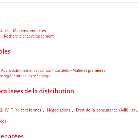
triels – Matières premières
e
Recherche et développement
oles
 Approvisionnement et achats industriels – Matières premières
ure régénératrice, agroécologie
calisées de la distribution
. IV, T. 4) et réformes
Négociations
Droit de la concurrence (AdlC, ab
sées
menacées