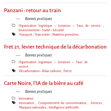
Mot(s)-
clé(s)
Panzani : retour au train
Bonnes pratiques
Organisation logistique – Livraison – Taux de service
Environnement – Santé – Sécurité
Thèmes(s)
Transport
Train entier
Matières premières
Mot(s)-
clé(s)
Fret 21, levier technique de la décarbonation
Bonnes pratiques
Organisation logistique – Livraison – Taux de
service
Thèmes(s)
Décarbonation – Bilan carbone
Fret 21
Mot(s)-
clé(s)
Carte Noire, l’IA de la bière au café
Bonnes pratiques
Innovation
Thèmes(s)
Innovation
Comportement du consommateur
Services
Marques nationales
Intelligence artificielle