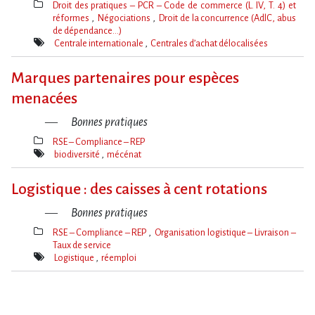
Droit des pratiques – PCR – Code de commerce (L. IV, T. 4) et
réformes
Négociations
Droit de la concurrence (AdlC, abus
de dépendance…)
Thèmes(s)
Centrale internationale
Centrales d’achat délocalisées
Mot(s)-
clé(s)
Marques partenaires pour espèces
menacées
Bonnes pratiques
RSE – Compliance – REP
Thèmes(s)
biodiversité
mécénat
Mot(s)-
clé(s)
Logistique : des caisses à cent rotations
Bonnes pratiques
RSE – Compliance – REP
Organisation logistique – Livraison –
Taux de service
Thèmes(s)
Logistique
réemploi
Mot(s)-
clé(s)