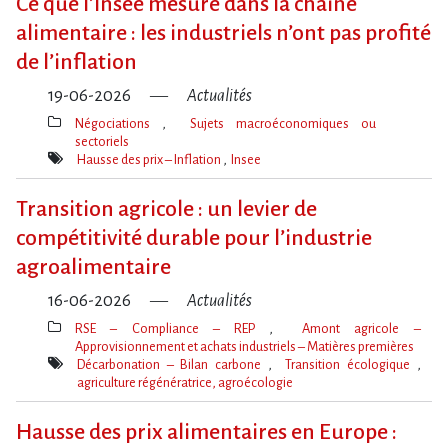
Ce que l​‌’Insee mesure dans la chaîne
alimentaire : les industriels n​‌’ont pas profité
de l​‌’inflation
19-06-2026
Actualités
Négociations
Sujets macroéconomiques ou
sectoriels
Thèmes(s)
Hausse des prix – Inflation
Insee
Mot(s)-
clé(s)
Transition agricole : un levier de
compétitivité durable pour l’industrie
agroalimentaire
16-06-2026
Actualités
RSE – Compliance – REP
Amont agricole –
Approvisionnement et achats industriels – Matières premières
Thèmes(s)
Décarbonation – Bilan carbone
Transition écologique
agriculture régénératrice, agroécologie
Mot(s)-
clé(s)
Hausse des prix alimentaires en Europe :