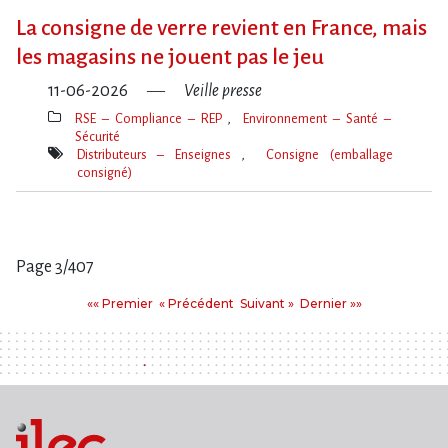
clé(s)
La consigne de verre revient en France, mais
les magasins ne jouent pas le jeu
11-06-2026
Veille presse
RSE – Compliance – REP
Environnement – Santé –
Sécurité
Thèmes(s)
Distributeurs – Enseignes
Consigne (emballage
consigné)
Mot(s)-
clé(s)
Page 3/407
Pages
Premier
Précédent
Suivant
Dernier
«« Premier
« Précédent
Suivant »
Dernier »»
: