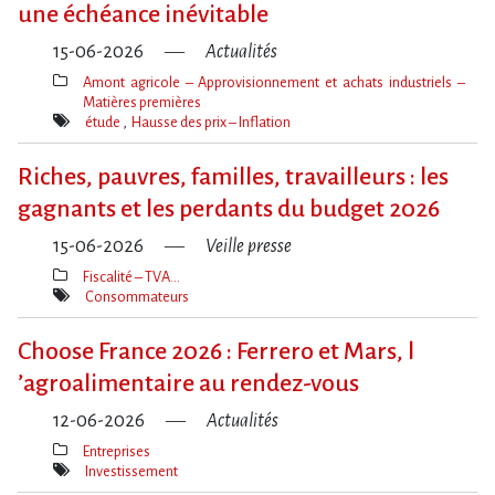
une échéance inévitable
15-06-2026
Actualités
Amont agricole – Approvisionnement et achats industriels –
Matières premières
Thèmes(s)
étude
Hausse des prix – Inflation
Mot(s)-
clé(s)
Riches, pauvres, familles, travailleurs : les
gagnants et les perdants du budget 2026
15-06-2026
Veille presse
Fiscalité – TVA…
Thèmes(s)
Consommateurs
Mot(s)-
clé(s)
Choose France 2026 : Ferrero et Mars, l​
‌’agroalimentaire au rendez-vous
12-06-2026
Actualités
Entreprises
Thèmes(s)
Investissement
Mot(s)-