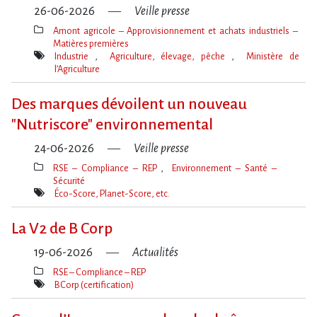
26-06-2026
Veille presse
Amont agricole – Approvisionnement et achats industriels –
Matières premières
Thèmes(s)
Industrie
Agriculture, élevage, pêche
Ministère de
l’Agriculture
Mot(s)-
clé(s)
Des marques dévoilent un nouveau
"Nutriscore" environnemental
24-06-2026
Veille presse
RSE – Compliance – REP
Environnement – Santé –
Sécurité
Thèmes(s)
Éco-Score, Planet-Score, etc.
Mot(s)-
clé(s)
La V2 de B Corp
19-06-2026
Actualités
RSE – Compliance – REP
Thèmes(s)
BCorp (certification)
Mot(s)-
clé(s)