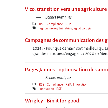
Mot(s)-
clé(s)
Vico, transition vers une agriculture
Bonnes pratiques
RSE – Compliance – REP
Thèmes(s)
agriculture régénératrice, agroécologie
Mot(s)-
clé(s)
Campagnes de communication des g
2024 : « Pour que demain soit meilleur qu’au
grandes marques s’engagent » 2020 : « Merci
Pages Jaunes - optimisation des an
Bonnes pratiques
RSE – Compliance – REP
Innovation
Thèmes(s)
Innovation
RSE
Mot(s)-
clé(s)
Wrigley - Bin it for good!