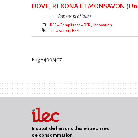
clé(s)
DOVE, REXONA ET MONSAVON (Unil
Bonnes pratiques
RSE – Compliance – REP
Innovation
Thèmes(s)
Innovation
RSE
Mot(s)-
clé(s)
Page 400/407
Pages
:
Institut de liaisons des entreprises
de consommation