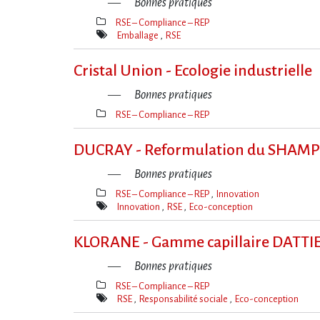
Bonnes pratiques
RSE – Compliance – REP
Thèmes(s)
Emballage
RSE
Mot(s)-
clé(s)
Cristal Union - Ecologie industrielle
Bonnes pratiques
RSE – Compliance – REP
Thèmes(s)
DUCRAY - Reformulation du SHA
Bonnes pratiques
RSE – Compliance – REP
Innovation
Thèmes(s)
Innovation
RSE
Eco-conception
Mot(s)-
clé(s)
KLORANE - Gamme capillaire DATT
Bonnes pratiques
RSE – Compliance – REP
Thèmes(s)
RSE
Responsabilité sociale
Eco-conception
Mot(s)-