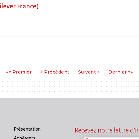
ever France)
Premier
Précédent
Suivant
Dernier
«« Premier
« Précédent
Suivant »
Dernier »»
Présentation
Recevez notre lettre d’
Adhérents