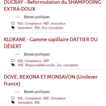
DUCRAY - Reformulation du SHAMPOOING
EXTRA-DOUX
Bonnes pratiques
RSE – Compliance – REP
Innovation
Thèmes(s)
Innovation
RSE
Eco-conception
Mot(s)-
clé(s)
KLORANE - Gamme capillaire DATTIER DU
DÉSERT
Bonnes pratiques
RSE – Compliance – REP
Thèmes(s)
RSE
Responsabilité sociale
Eco-conception
Mot(s)-
clé(s)
DOVE, REXONA ET MONSAVON (Unilever
France)
Bonnes pratiques
RSE – Compliance – REP
Innovation
Thèmes(s)
Innovation
RSE