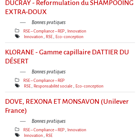
DUCRAY - Reformulation du SHAMPOOING
EXTRA-DOUX
Bonnes pratiques
RSE – Compliance – REP
Innovation
Thèmes(s)
Innovation
RSE
Eco-conception
Mot(s)-
clé(s)
KLORANE - Gamme capillaire DATTIER DU
DÉSERT
Bonnes pratiques
RSE – Compliance – REP
Thèmes(s)
RSE
Responsabilité sociale
Eco-conception
Mot(s)-
clé(s)
DOVE, REXONA ET MONSAVON (Unilever
France)
Bonnes pratiques
RSE – Compliance – REP
Innovation
Thèmes(s)
Innovation
RSE