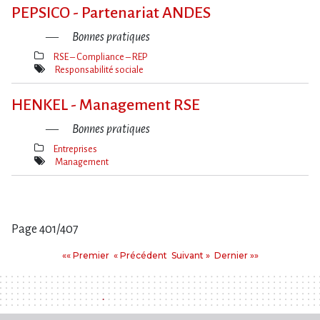
clé(s)
PEPSICO - Partenariat ANDES
Bonnes pratiques
RSE – Compliance – REP
Thèmes(s)
Responsabilité sociale
Mot(s)-
clé(s)
HENKEL - Management RSE
Bonnes pratiques
Entreprises
Thèmes(s)
Management
Mot(s)-
clé(s)
Page 401/407
Pages
Premier
Précédent
Suivant
Dernier
«« Premier
« Précédent
Suivant »
Dernier »»
: