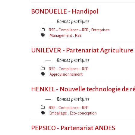
Mot(s)-
clé(s)
BONDUELLE - Handipol
Bonnes pratiques
RSE – Compliance – REP
Entreprises
Thèmes(s)
Management
RSE
Mot(s)-
clé(s)
UNILEVER - Partenariat Agriculture
Bonnes pratiques
RSE – Compliance – REP
Thèmes(s)
Approvisionnement
Mot(s)-
clé(s)
HENKEL - Nouvelle technologie de ré
Bonnes pratiques
RSE – Compliance – REP
Thèmes(s)
Emballage
Eco-conception
Mot(s)-
clé(s)
PEPSICO - Partenariat ANDES