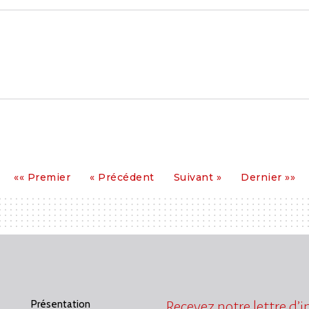
Premier
Précédent
Suivant
Dernier
«« Premier
« Précédent
Suivant »
Dernier »»
Présentation
Recevez notre lettre d’