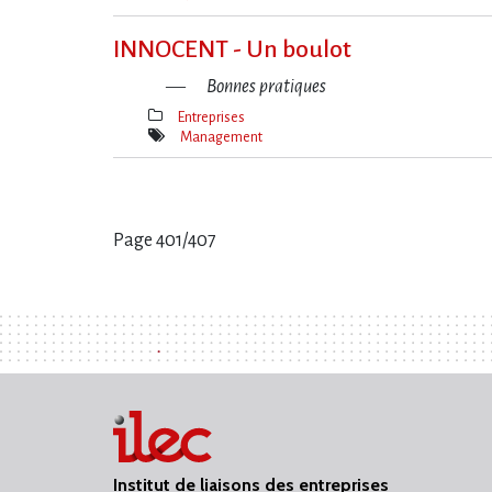
Mot(s)-
clé(s)
INNOCENT - Un boulot
Bonnes pratiques
Entreprises
Thèmes(s)
Management
Mot(s)-
clé(s)
Page 401/407
Pages
:
Institut de liaisons des entreprises