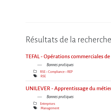
Résultats de la recherch
TEFAL - Opérations commerciales de re
Bonnes pratiques
RSE – Compliance – REP
Thèmes(s)
RSE
Mot(s)-
clé(s)
UNILEVER - Apprentissage du métier 
Bonnes pratiques
Entreprises
Thèmes(s)
Management