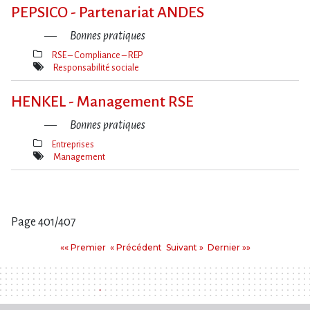
clé(s)
PEPSICO - Partenariat ANDES
Bonnes pratiques
RSE – Compliance – REP
Thèmes(s)
Responsabilité sociale
Mot(s)-
clé(s)
HENKEL - Management RSE
Bonnes pratiques
Entreprises
Thèmes(s)
Management
Mot(s)-
clé(s)
Page 401/407
Pages
Premier
Précédent
Suivant
Dernier
«« Premier
« Précédent
Suivant »
Dernier »»
: