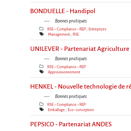
Mot(s)-
clé(s)
BONDUELLE - Handipol
Bonnes pratiques
RSE – Compliance – REP
Entreprises
Thèmes(s)
Management
RSE
Mot(s)-
clé(s)
UNILEVER - Partenariat Agriculture
Bonnes pratiques
RSE – Compliance – REP
Thèmes(s)
Approvisionnement
Mot(s)-
clé(s)
HENKEL - Nouvelle technologie de ré
Bonnes pratiques
RSE – Compliance – REP
Thèmes(s)
Emballage
Eco-conception
Mot(s)-
clé(s)
PEPSICO - Partenariat ANDES