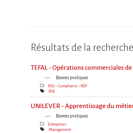
Résultats de la recherch
TEFAL - Opérations commerciales de re
Bonnes pratiques
RSE – Compliance – REP
Thèmes(s)
RSE
Mot(s)-
clé(s)
UNILEVER - Apprentissage du métier 
Bonnes pratiques
Entreprises
Thèmes(s)
Management