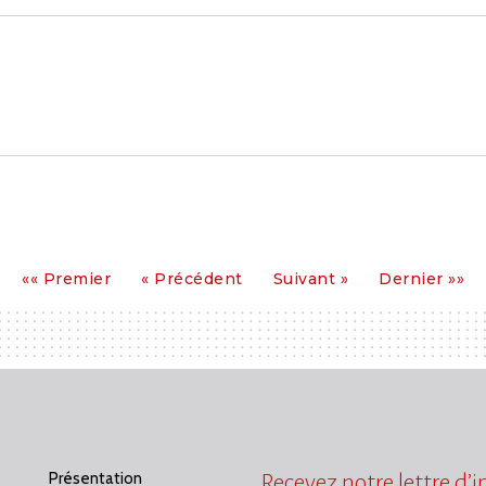
Premier
Précédent
Suivant
Dernier
«« Premier
« Précédent
Suivant »
Dernier »»
Présentation
Recevez notre lettre d’