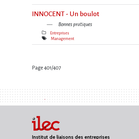
Mot(s)-
clé(s)
INNOCENT - Un boulot
Bonnes pratiques
Entreprises
Thèmes(s)
Management
Mot(s)-
clé(s)
Page 401/407
Pages
:
Institut de liaisons des entreprises