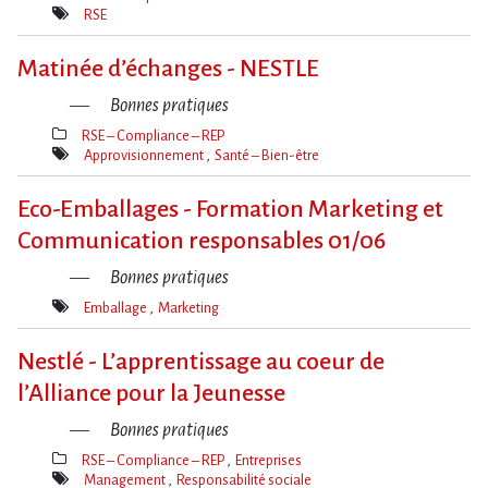
Thèmes(s)
RSE
Mot(s)-
clé(s)
Matinée d​‌’échanges - NESTLE
Bonnes pratiques
RSE – Compliance – REP
Thèmes(s)
Approvisionnement
Santé – Bien-être
Mot(s)-
clé(s)
Eco-Emballages - Formation Marketing et
Communication responsables 01/06
Bonnes pratiques
Emballage
Marketing
Mot(s)-
clé(s)
Nestlé - L’apprentissage au coeur de
l’Alliance pour la Jeunesse
Bonnes pratiques
RSE – Compliance – REP
Entreprises
Thèmes(s)
Management
Responsabilité sociale