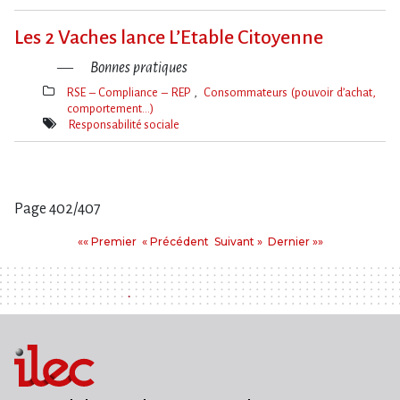
Mot(s)-
clé(s)
Les 2 Vaches lance L​‌’Etable Citoyenne
Bonnes pratiques
RSE – Compliance – REP
Consommateurs (pouvoir d’achat,
comportement…)
Thèmes(s)
Responsabilité sociale
Mot(s)-
clé(s)
Page 402/407
Pages
Premier
Précédent
Suivant
Dernier
«« Premier
« Précédent
Suivant »
Dernier »»
: