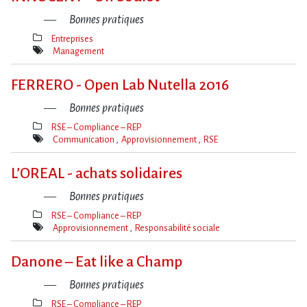
Bonnes pratiques
Entreprises
Thèmes(s)
Management
Mot(s)-
clé(s)
FERRERO - Open Lab Nutella 2016
Bonnes pratiques
RSE – Compliance – REP
Thèmes(s)
Communication
Approvisionnement
RSE
Mot(s)-
clé(s)
L​‌’OREAL - achats solidaires
Bonnes pratiques
RSE – Compliance – REP
Thèmes(s)
Approvisionnement
Responsabilité sociale
Mot(s)-
clé(s)
Danone – Eat like a Champ
Bonnes pratiques
RSE – Compliance – REP