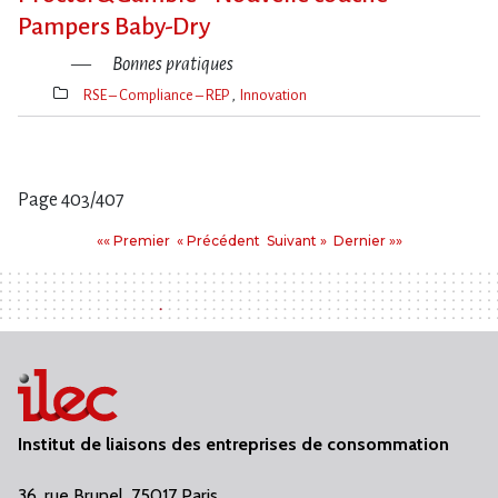
Pampers Baby-Dry
Bonnes pratiques
RSE – Compliance – REP
Innovation
Thèmes(s)
Page 403/407
Pages
Premier
Précédent
Suivant
Dernier
«« Premier
« Précédent
Suivant »
Dernier »»
:
Institut de liaisons des entreprises de consommation
36, rue Brunel, 75017 Paris