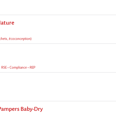
Nature
chets, écoconception)
RSE – Compliance – REP
Pampers Baby-Dry