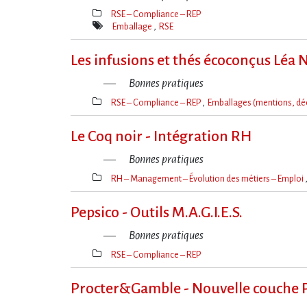
RSE – Compliance – REP
Thèmes(s)
Emballage
RSE
Mot(s)-
clé(s)
Les infusions et thés écoconçus Léa 
Bonnes pratiques
RSE – Compliance – REP
Emballages (mentions, dé
Thèmes(s)
Le Coq noir - Intégration RH
Bonnes pratiques
RH – Management – Évolution des métiers – Emploi
Thèmes(s)
Pepsico - Outils M.A.G.I.E.S.
Bonnes pratiques
RSE – Compliance – REP
Thèmes(s)
Procter&Gamble - Nouvelle couche 