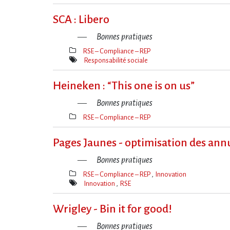
Mot(s)-
clé(s)
SCA : Libero
Bonnes pratiques
RSE – Compliance – REP
Thèmes(s)
Responsabilité sociale
Mot(s)-
clé(s)
Heineken : “This one is on us”
Bonnes pratiques
RSE – Compliance – REP
Thèmes(s)
Pages Jaunes - optimisation des an
Bonnes pratiques
RSE – Compliance – REP
Innovation
Thèmes(s)
Innovation
RSE
Mot(s)-
clé(s)
Wrigley - Bin it for good!
Bonnes pratiques