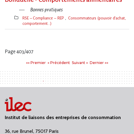
Bonnes pratiques
RSE – Compliance – REP
Consommateurs (pouvoir d’achat,
comportement…)
Thèmes(s)
Page 403/407
Pages
Premier
Précédent
Suivant
Dernier
«« Premier
« Précédent
Suivant »
Dernier »»
:
Institut de liaisons des entreprises de consommation
36, rue Brunel, 75017 Paris