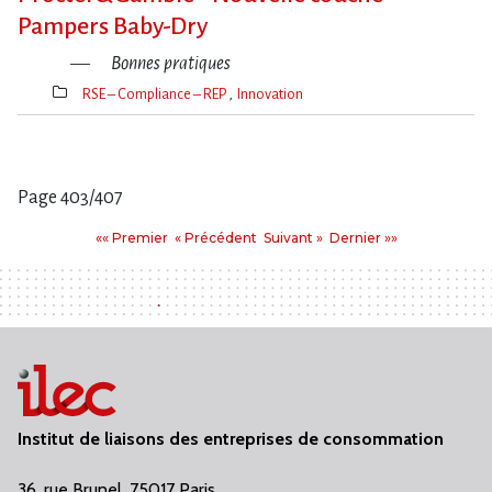
Pampers Baby-Dry
Bonnes pratiques
RSE – Compliance – REP
Innovation
Thèmes(s)
Page 403/407
Pages
Premier
Précédent
Suivant
Dernier
«« Premier
« Précédent
Suivant »
Dernier »»
:
Institut de liaisons des entreprises de consommation
36, rue Brunel, 75017 Paris