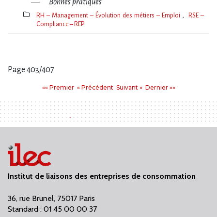
Bonnes pratiques
RH – Management – Évolution des métiers – Emploi
RSE –
Compliance – REP
Thèmes(s)
Page 403/407
Pages
Premier
Précédent
Suivant
Dernier
«« Premier
« Précédent
Suivant »
Dernier »»
:
Institut de liaisons des entreprises de consommation
36, rue Brunel, 75017 Paris
Standard : 01 45 00 00 37