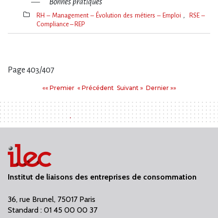
Bonnes pratiques
RH – Management – Évolution des métiers – Emploi
RSE –
Compliance – REP
Thèmes(s)
Page 403/407
Pages
Premier
Précédent
Suivant
Dernier
«« Premier
« Précédent
Suivant »
Dernier »»
:
Institut de liaisons des entreprises de consommation
36, rue Brunel, 75017 Paris
Standard : 01 45 00 00 37