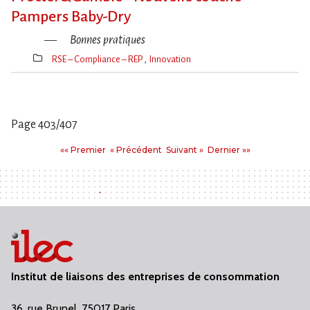
Pampers Baby-Dry
Bonnes pratiques
RSE – Compliance – REP
Innovation
Thèmes(s)
Page 403/407
Pages
Premier
Précédent
Suivant
Dernier
«« Premier
« Précédent
Suivant »
Dernier »»
:
Institut de liaisons des entreprises de consommation
36, rue Brunel, 75017 Paris