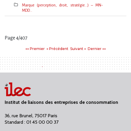
Marque (perception, droit, stratégie…) – MN-
MDD…
Thèmes(s)
Page 4/407
Pages
Premier
Précédent
Suivant
Dernier
«« Premier
« Précédent
Suivant »
Dernier »»
:
Institut de liaisons des entreprises de consommation
36, rue Brunel, 75017 Paris
Standard : 01 45 00 00 37