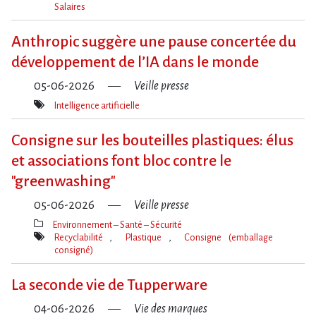
Salaires
Mot(s)-
clé(s)
Anthropic suggère une pause concertée du
développement de l​‌’IA dans le monde
05-06-2026
Veille presse
Intelligence artificielle
Mot(s)-
clé(s)
Consigne sur les bouteilles plastiques: élus
et associations font bloc contre le
"greenwashing"
05-06-2026
Veille presse
Environnement – Santé – Sécurité
Thèmes(s)
Recyclabilité
Plastique
Consigne (emballage
consigné)
Mot(s)-
clé(s)
La seconde vie de Tupperware
04-06-2026
Vie des marques