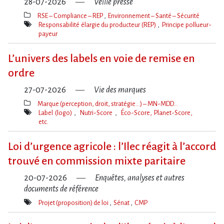
28-07-2026
Veille presse
RSE – Compliance – REP
Environnement – Santé – Sécurité
Thèmes(s)
Responsabilité élargie du producteur (REP)
Principe pollueur-
payeur
Mot(s)-
clé(s)
L’univers des labels en voie de remise en
ordre
27-07-2026
Vie des marques
Marque (perception, droit, stratégie…) – MN-MDD…
Thèmes(s)
Label (logo)
Nutri-Score
Éco-Score, Planet-Score,
etc.
Mot(s)-
clé(s)
Loi d​‌’urgence agricole : l​‌’Ilec réagit à l​‌’accord
trouvé en commission mixte paritaire
20-07-2026
Enquêtes, analyses et autres
documents de référence
Projet (proposition) de loi
Sénat
CMP
Mot(s)-
clé(s)