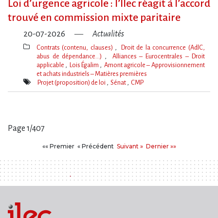
Loi d​‌’urgence agricole : l​‌’Ilec réagit à l​‌’accord
trouvé en commission mixte paritaire
20-07-2026
Actualités
Contrats (contenu, clauses)
Droit de la concurrence (AdlC,
abus de dépendance…)
Alliances – Eurocentrales – Droit
applicable
Lois Égalim
Amont agricole – Approvisionnement
et achats industriels – Matières premières
Thèmes(s)
Projet (proposition) de loi
Sénat
CMP
Mot(s)-
clé(s)
Page 1/407
Pages
Premier
Précédent
Suivant
Dernier
«« Premier
« Précédent
Suivant »
Dernier »»
: