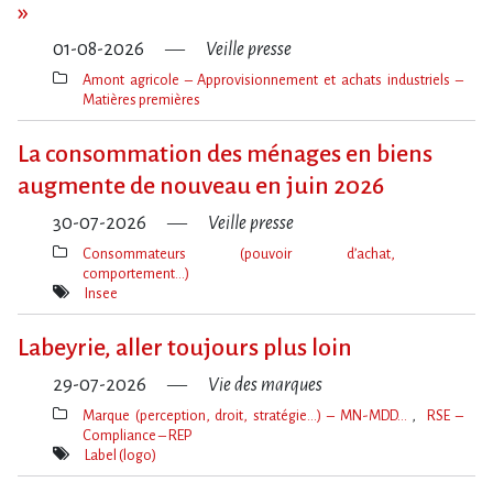
»
01-08-2026
Veille presse
Amont agricole – Approvisionnement et achats industriels –
Matières premières
Thèmes(s)
La consommation des ménages en biens
augmente de nouveau en juin 2026
30-07-2026
Veille presse
Consommateurs (pouvoir d’achat,
comportement…)
Thèmes(s)
Insee
Mot(s)-
clé(s)
Labeyrie, aller toujours plus loin
29-07-2026
Vie des marques
Marque (perception, droit, stratégie…) – MN-MDD…
RSE –
Compliance – REP
Thèmes(s)
Label (logo)
Mot(s)-