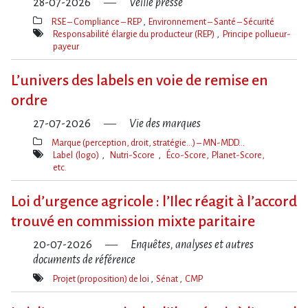
28-07-2026
Veille presse
RSE – Compliance – REP
Environnement – Santé – Sécurité
Thèmes(s)
Responsabilité élargie du producteur (REP)
Principe pollueur-
payeur
Mot(s)-
clé(s)
L’univers des labels en voie de remise en
ordre
27-07-2026
Vie des marques
Marque (perception, droit, stratégie…) – MN-MDD…
Thèmes(s)
Label (logo)
Nutri-Score
Éco-Score, Planet-Score,
etc.
Mot(s)-
clé(s)
Loi d​‌’urgence agricole : l​‌’Ilec réagit à l​‌’accord
trouvé en commission mixte paritaire
20-07-2026
Enquêtes, analyses et autres
documents de référence
Projet (proposition) de loi
Sénat
CMP
Mot(s)-
clé(s)