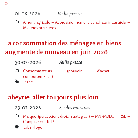
»
01-08-2026
Veille presse
Amont agricole – Approvisionnement et achats industriels –
Matières premières
Thèmes(s)
La consommation des ménages en biens
augmente de nouveau en juin 2026
30-07-2026
Veille presse
Consommateurs (pouvoir d’achat,
comportement…)
Thèmes(s)
Insee
Mot(s)-
clé(s)
Labeyrie, aller toujours plus loin
29-07-2026
Vie des marques
Marque (perception, droit, stratégie…) – MN-MDD…
RSE –
Compliance – REP
Thèmes(s)
Label (logo)
Mot(s)-