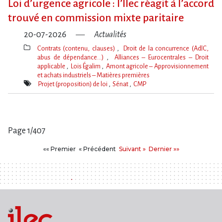
Loi d​‌’urgence agricole : l​‌’Ilec réagit à l​‌’accord
trouvé en commission mixte paritaire
20-07-2026
Actualités
Contrats (contenu, clauses)
Droit de la concurrence (AdlC,
abus de dépendance…)
Alliances – Eurocentrales – Droit
applicable
Lois Égalim
Amont agricole – Approvisionnement
et achats industriels – Matières premières
Thèmes(s)
Projet (proposition) de loi
Sénat
CMP
Mot(s)-
clé(s)
Page 1/407
Pages
Premier
Précédent
Suivant
Dernier
«« Premier
« Précédent
Suivant »
Dernier »»
: