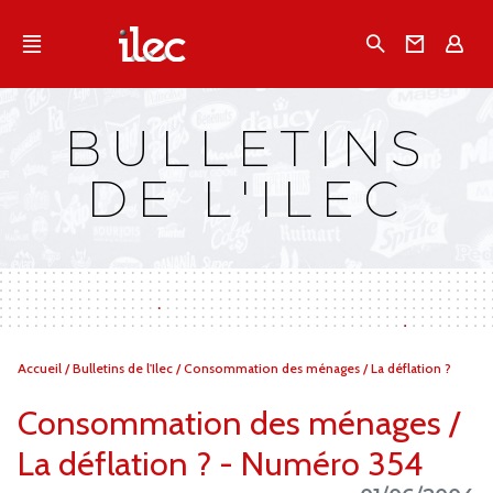
Qu'est-ce que l’Ilec
Recherche
Conta
E
Communiqués de presse
Publications
BULLETINS
Campagnes multimarques
DE L'ILEC
Dans la presse
Vous
Accueil
/
Bulletins de l'Ilec
/
Consommation des ménages / La déflation ?
êtes
ici :
Consommation des ménages /
La déflation ? - Numéro 354