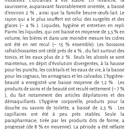
modestes. L’ultrafrais a été stable. En revanche, la
saurisserie, auparavant favorablement orientée, a baissé
d’environ 2 % , ainsi que la famille beurre-œufs-lait. Le
rayon qui a le plus souffert est celui des surgelés et des
glaces (– 4 % ). Liquides, hygiène et entretien en repli
Parmi les liquides, qui ont baissé en moyenne de 3,5 % en
volume, les bières et dans une moindre mesure les cidres
ont été en net recul (– 15 % ensemble). Les boissons
rafraîchissantes ont cédé près de 4 % , du fait surtout des
tonics, et les eaux plus de 2 % . Seuls les alcools se sont
maintenus, en dépit d’évolution divergentes, à la hausse
pour les punchs, les cocktails et les eaux de vie, à la baisse
pour les cognacs, les armagnacs et les calvados. L’hygiène-
beauté a enregistré une baisse moyenne de 1,2 % . Les
produits de soins et de beauté ont reculé nettement (– 7 %
), du fait notamment des articles dépilatoires et des
démaquillants. L’hygiène corporelle, produits pour la
douche ou savons de toilette, a baissé de 2,5 % . Les
capillaires ont été à peu près stables. Seule la
parapharmacie, tirée par les produits dits de forme, a
progressé (de 8 % en moyenne). La période a été néfaste