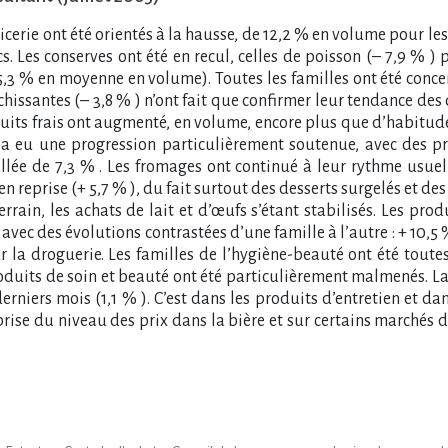
icerie ont été orientés à la hausse, de 12,2 % en volume pour les
s. Les conserves ont été en recul, celles de poisson (– 7,9 % ) 
5,3 % en moyenne en volume). Toutes les familles ont été concer
aîchissantes (– 3,8 % ) n’ont fait que confirmer leur tendance de
duits frais ont augmenté, en volume, encore plus que d’habitud
ier a eu une progression particulièrement soutenue, avec des p
llée de 7,3 % . Les fromages ont continué à leur rythme usuel (
 en reprise (+ 5,7 % ), du fait surtout des desserts surgelés et des
errain, les achats de lait et d’œufs s’étant stabilisés. Les pr
 avec des évolutions contrastées d’une famille à l’autre : + 10,
 la droguerie. Les familles de l’hygiène-beauté ont été toutes
oduits de soin et beauté ont été particulièrement malmenés. La 
niers mois (1,1 % ). C’est dans les produits d’entretien et dan
ise du niveau des prix dans la bière et sur certains marchés de 