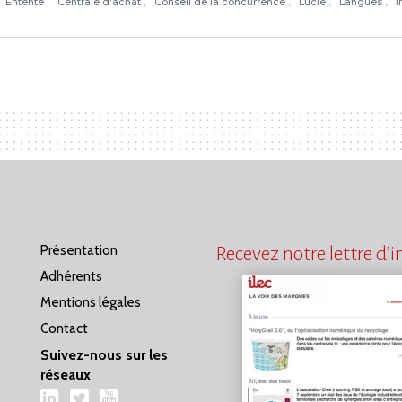
Entente
Centrale d'achat
Conseil de la concurrence
Lucie
Langues
I
Présentation
Recevez notre lettre d’
Adhérents
Mentions légales
Contact
Suivez-nous sur les
réseaux
LinkedIn
Twitter
YouTube