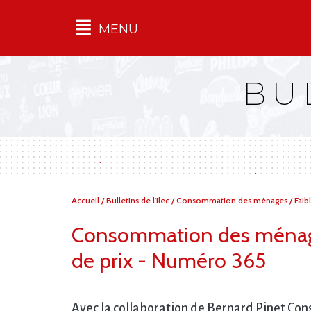
MENU
Qu'est-ce que l’Ilec
BU
Communiqués de presse
Publications
Campagnes
multimarques
Dans la presse
Vous
Accueil
/
Bulletins de l'Ilec
/
Consommation des ménages / Faible 
êtes
ici :
Consommation des ménages
de prix - Numéro 365
Avec la collaboration de Bernard Pinet Cons