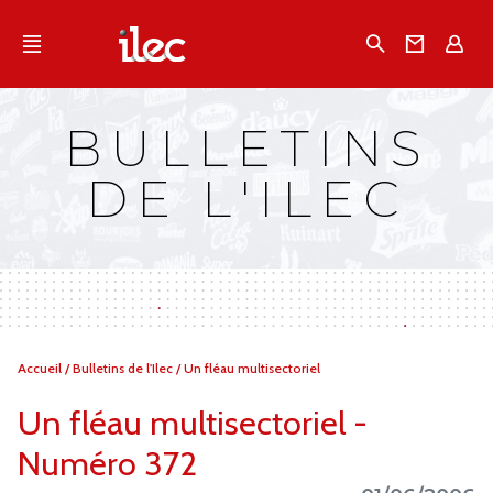
Qu'est-ce que l’Ilec
Recherche
Conta
E
Communiqués de presse
Publications
BULLETINS
Campagnes multimarques
DE L'ILEC
Dans la presse
Vous
Accueil
/
Bulletins de l'Ilec
/
Un fléau multisectoriel
êtes
ici :
Un fléau multisectoriel -
Numéro 372