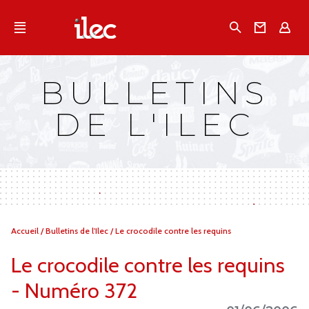
Qu'est-ce que l’Ilec
Recherche
Conta
E
Communiqués de presse
Publications
BULLETINS
Campagnes multimarques
DE L'ILEC
Dans la presse
Vous
Accueil
/
Bulletins de l'Ilec
/
Le crocodile contre les requins
êtes
ici :
Le crocodile contre les requins
- Numéro 372