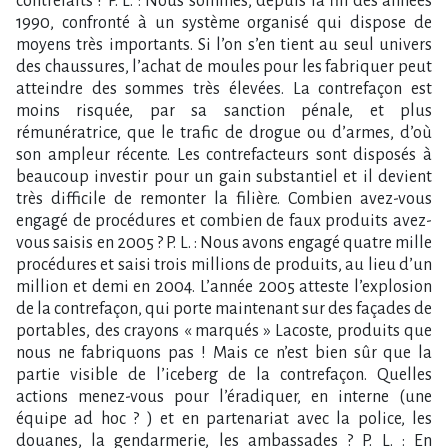
contrefaits ? P. L. : Nous sommes, depuis la fin des années
1990, confronté à un système organisé qui dispose de
moyens très importants. Si l’on s’en tient au seul univers
des chaussures, l’achat de moules pour les fabriquer peut
atteindre des sommes très élevées. La contrefaçon est
moins risquée, par sa sanction pénale, et plus
rémunératrice, que le trafic de drogue ou d’armes, d’où
son ampleur récente. Les contrefacteurs sont disposés à
beaucoup investir pour un gain substantiel et il devient
très difficile de remonter la filière. Combien avez-vous
engagé de procédures et combien de faux produits avez-
vous saisis en 2005 ? P. L. : Nous avons engagé quatre mille
procédures et saisi trois millions de produits, au lieu d’un
million et demi en 2004. L’année 2005 atteste l’explosion
de la contrefaçon, qui porte maintenant sur des façades de
portables, des crayons « marqués » Lacoste, produits que
nous ne fabriquons pas ! Mais ce n’est bien sûr que la
partie visible de l’iceberg de la contrefaçon. Quelles
actions menez-vous pour l’éradiquer, en interne (une
équipe ad hoc ? ) et en partenariat avec la police, les
douanes, la gendarmerie, les ambassades ? P. L. : En