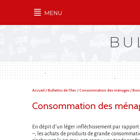
MENU
Qu'est-ce que l’Ilec
BU
Communiqués de presse
Publications
Campagnes
multimarques
Dans la presse
Vous
Accueil
/
Bulletins de l'Ilec
/
Consommation des ménages / Bonn
êtes
ici :
Consommation des ménage
En dépit d’un léger infléchissement par rapport
–, les achats de produits de grande consommatio