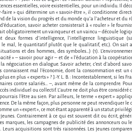
nces essentielles, voire existentielles, pour un individu. Il déc
r-faire » qui détermine un « savoir-être », il conditionne dir
 de la vision du progrès et du monde qu’a l’acheteur et du rôl
ducation, savoir acheter consisterait à « rouler » le fournisse
rait obligatoirement un vainqueur et un vaincu – découle logiq
 deux formes d’intelligence, l’intelligence linguistique (sav
e mal, le quantitatif plutôt que le qualitatif, etc.). On sait
s situations et des hommes, des symboles…) (1). L’environne
cité » – savoir pour agir – et de « l’éducation à la coopération
 la négociation en dialogue. Savoir acheter, c’est d’abord savo
ais connaissent mal l’économie, dont la consommation est u
en plus « experts » ? J.-Y. L. B. : Incontestablement, si les Fr
naires contre salariés… –, avant même de la comprendre. Pour 
uccès individuel ou collectif. L’autre ne doit plus être consid
ourrais l’être au sien. Par ailleurs, le terme « expert » app
ce. De la même façon, plus personne ne peut revendiquer le droi
me un « expert », ce mot étant apparenté à un statut privilégié.
jeunes. Contrairement à ce qui est souvent dit ou écrit, géné
es marques, les campagnes de publicité des annonceurs ou le
n. Leurs acquisitions sont très raisonnées. Les jeunes comparen