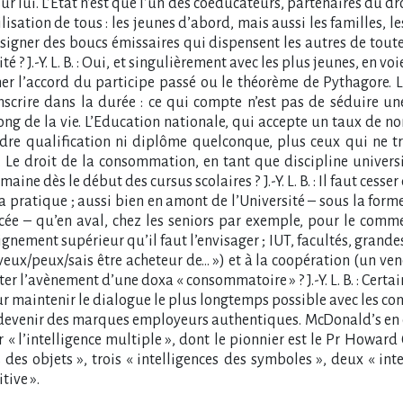
 lui. L’Etat n’est que l’un des coéducateurs, partenaires du dro
isation de tous : les jeunes d’abord, mais aussi les familles, le
signer des boucs émissaires qui dispensent les autres de toute
é ? J.-Y. L. B. : Oui, et singulièrement avec les plus jeunes, en v
er l’accord du participe passé ou le théorème de Pythagore. 
inscrire dans la durée : ce qui compte n’est pas de séduire u
ng de la vie. L’Education nationale, qui accepte un taux de no
dre qualification ni diplôme quelconque, plus ceux qui ne tr
. Le droit de la consommation, en tant que discipline universit
aine dès le début des cursus scolaires ? J.-Y. L. B. : Il faut ces
la pratique ; aussi bien en amont de l’Université – sous la fo
lycée – qu’en aval, chez les seniors par exemple, pour le comme
eignement supérieur qu’il faut l’envisager ; IUT, facultés, grand
je veux/peux/sais être acheteur de… ») et à la coopération (un 
ter l’avènement d’une doxa « consommatoire » ? J.-Y. L. B. : Cer
our maintenir le dialogue le plus longtemps possible avec les
evenir des marques employeurs authentiques. McDonald’s en es
 « l’intelligence multiple », dont le pionnier est le Pr Howard
s des objets », trois « intelligences des symboles », deux « in
tive ».