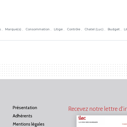
s
Marque(s)
Consommation
Litige
Contrôle
Chatel (Luc)
Budget
L
Présentation
Recevez notre lettre d’
Adhérents
Mentions légales