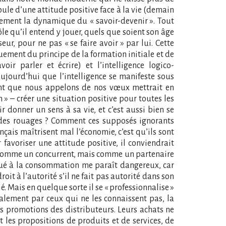
oule d’une attitude positive face à la vie (demain
ectement la dynamique du « savoir-devenir ». Tout
e qu’il entend y jouer, quels que soient son âge
ur, pour ne pas « se faire avoir » par lui. Cette
uement du principe de la formation initiale et de
oir parler et écrire) et l’intelligence logico-
 aujourd’hui que l’intelligence se manifeste sous
ment que nous appelons de nos vœux mettrait en
 » – créer une situation positive pour toutes les
ir donner un sens à sa vie, et c’est aussi bien se
n des rouages ? Comment ces supposés ignorants
ançais maîtrisent mal l’économie, c’est qu’ils sont
favoriser une attitude positive, il conviendrait
éré comme un concurrent, mais comme un partenaire
liqué à la consommation me paraît dangereux, car
t à l’autorité s’il ne fait pas autorité dans son
 Mais en quelque sorte il se « professionnalise »
ralement par ceux qui ne les connaissent pas, la
s promotions des distributeurs. Leurs achats ne
t les propositions de produits et de services, de