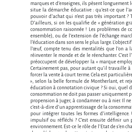
marques et d’enseignes, ils pèsent longuement le 
situe la démarche éducative : qu’est-ce que l’
pouvoir d’achat qui n’est pas très important ? 
D’ailleurs, si on les qualifie de « génération 
consommation raisonnée ! Les problèmes de con
ensemble), ou de l’extension de l’échange marcha
l’éducation dans son sens le plus large. L’object
l’œuf, compte tenu des mentalités que l’on a l
réinventer le monde et de le réenchanter. C’es
préoccupent de développer la « marque employeur
Certainement pas, pour autant qu’il travaille 
forcer la vente à court terme. Cela est particuli
», selon la belle formule de Montherlant, et rej
éducation à connotation civique ? Si oui, quel doi
consommation ne doit pas passer uniquement par 
propension à juger, à condamner ou à nier. Il n
c’est-à-dire d’un apprentissage de la consommati
pour intégrer toutes les formes d’intelligence
impulsif ou réfléchi ? C’est ensuite définir 
environnement. Est-ce le rôle de l’Etat de s’en char