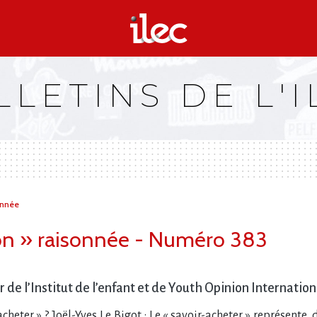
LLETINS DE L'I
onnée
on » raisonnée - Numéro 383
r de l’Institut de l’enfant et de Youth Opinion Internati
acheter » ? Joël-Yves Le Bigot : Le « savoir-acheter » représent