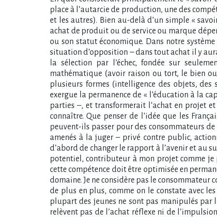
place à l’autarcie de production, une des compéte
et les autres). Bien au-delà d’un simple « savoi
achat de produit ou de service ou marque dépend
ou son statut économique. Dans notre système d’é
situation d’opposition – dans tout achat il y au
la sélection par l’échec, fondée sur seulement
mathématique (avoir raison ou tort, le bien ou l
plusieurs formes (intelligence des objets, de
exergue la permanence de « l’éducation à la capa
parties –, et transformerait l’achat en projet et
connaître. Que penser de l’idée que les Franç
peuvent-ils passer pour des consommateurs de plus 
amenés à la juger – privé contre public, action
d’abord de changer le rapport à l’avenir et au s
potentiel, contributeur à mon projet comme je p
cette compétence doit être optimisée en permanen
domaine. Je ne considère pas le consommateur com
de plus en plus, comme on le constate avec les 
plupart des jeunes ne sont pas manipulés par l
relèvent pas de l’achat réflexe ni de l’impulsio