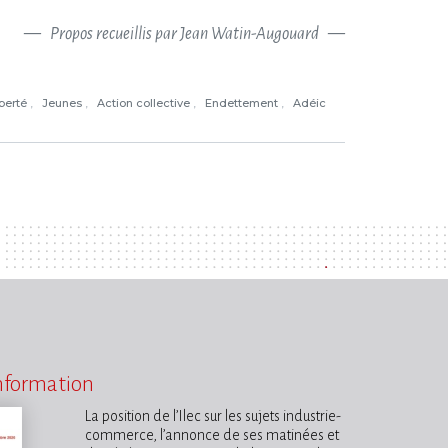
Propos recueillis par Jean Watin-Augouard
iberté
Jeunes
Action collective
Endettement
Adéic
information
La position de l’Ilec sur les sujets industrie-
commerce, l’annonce de ses matinées et