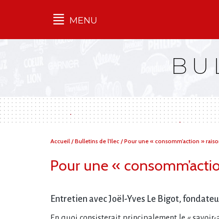
MENU
Qu'est-ce que l’Ilec
BU
Communiqués de presse
Publications
Campagnes
multimarques
Dans la presse
Vous
Accueil
/
Bulletins de l'Ilec
/
Pour une « consomm’action » rais
êtes
ici :
Pour une « consomm’acti
Entretien avec Joël-Yves Le Bigot, fondateu
En quoi consisterait principalement le « savoir-