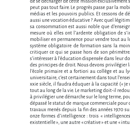
de se décharger de cette mission exclusivement sur
peut pas tout faire. Le progrès passe par la mobil
médias et les pouvoirs publics. Et cessons de dé
aussi une vocation éducative ? Avec quel légitimit
sa consommation est aussi noble que d’enseign
mesure où elles ont l’ardente obligation de s’
mobiliser en permanence pour vendre tout au lo
système obligatoire de formation sans la moin
critiquer ce qui se passe hors de son périmètre
s’intéresser à l’éducation dispensée dans leur dom
des principes de droit. Nous devons privilégier 
l’école primaire et a fortiori au collège et au 
universitaire, c’est certainement dans tout l’ens
xxie siècle, il faudra éduquer à la capacité (« 
tout au long de la vie. Le marketing doit-il redou
à privilégier une démarche sur le long terme, p
dépassé le statut de marque commerciale pour d
travaux menés depuis la fin des années 1970 sur
onze formes d’intelligence : trois « intelligence
existentielle », une autre « créative » et une « intui