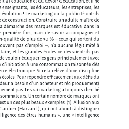
it à l’éducation et du devoir d’éducation, et il ne
s enseignants, les éducateurs, les entreprises, les
 évolution ! Le marketing ou la publicité ont-ils
oie de construction. Construire un adulte maître de
La démarche des marques est éducative, dans la
ne première fois, mais de savoir accompagner et
n-qualité de plus de 30 % – ceux qui sortent du
ouvent pas d’emploi –, n’a aucune légitimité à
aire, et les grandes écoles ne devraient-ils pas
ser de vouloir éduquer les gens principalement avec
rme d’initiation à une consommation raisonnée dès
rce électronique. Si cela relève d’une discipline
es écoles. Pour répondre efficacement aux défis du
vendeur a besoin d’un acheteur et réciproquement)
tainement pas. Le vrai marketing a toujours cherché
 consommateurs. Un certain nombre de marques ont
t un des plus beaux exemples. (1). Allusion aux
 Gardner (Harvard ), qui ont abouti à distinguer
telligence des êtres humains », une « intelligence