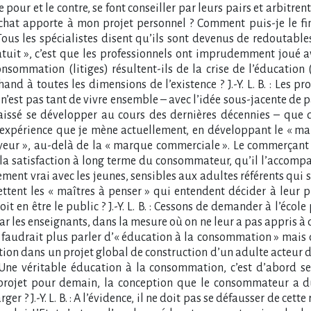
pour et le contre, se font conseiller par leurs pairs et arbitre
achat apporte à mon projet personnel ? Comment puis-je le fi
Tous les spécialistes disent qu’ils sont devenus de redoutables
gratuit », c’est que les professionnels ont imprudemment joué a
sommation (litiges) résultent-ils de la crise de l’éducation
nd à toutes les dimensions de l’existence ? J.-Y. L. B. : Les 
if n’est pas tant de vivre ensemble – avec l’idée sous-jacente 
aissé se développer au cours des dernières décennies – que de
t l’expérience que je mène actuellement, en développant le « 
 », au-delà de la « marque commerciale ». Le commerçant consei
à la satisfaction à long terme du consommateur, qu’il l’accomp
èrement vrai avec les jeunes, sensibles aux adultes référents q
ettent les « maîtres à penser » qui entendent décider à leur p
t en être le public ? J.-Y. L. B. : Cessons de demander à l’écol
les enseignants, dans la mesure où on ne leur a pas appris à d
e faudrait plus parler d’« éducation à la consommation » mais 
on dans un projet global de construction d’un adulte acteur de
. Une véritable éducation à la consommation, c’est d’abord se
un projet pour demain, la conception que le consommateur a 
ger ? J.-Y. L. B. : A l’évidence, il ne doit pas se défausser de ce