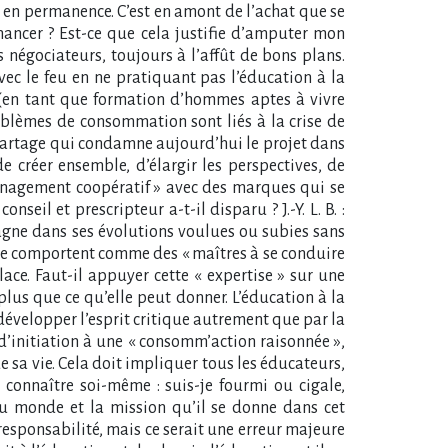
nt en permanence. C’est en amont de l’achat que se
nancer ? Est-ce que cela justifie d’amputer mon
 négociateurs, toujours à l’affût de bons plans.
vec le feu en ne pratiquant pas l’éducation à la
 (en tant que formation d’hommes aptes à vivre
problèmes de consommation sont liés à la crise de
de partage qui condamne aujourd’hui le projet dans
 créer ensemble, d’élargir les perspectives, de
management coopératif » avec des marques qui se
l et prescripteur a-t-il disparu ? J.-Y. L. B. :
agne dans ses évolutions voulues ou subies sans
ui se comportent comme des « maîtres à se conduire
lace. Faut-il appuyer cette « expertise » sur une
e plus que ce qu’elle peut donner. L’éducation à la
évelopper l’esprit critique autrement que par la
d’initiation à une « consomm’action raisonnée »,
 sa vie. Cela doit impliquer tous les éducateurs,
 connaître soi-même : suis-je fourmi ou cigale,
du monde et la mission qu’il se donne dans cet
tte responsabilité, mais ce serait une erreur majeure