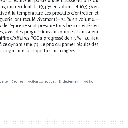
leur a résulté en partie d’une hausse du prix du
ons, qui reculent de 19,3 % en volume et 10,9 % en
tive à la température. Les produits d’entretien et
oguerie, ont reculé vivement(– 34 % en volume, –
ux de l’épicerie sont presque tous bien orientés en
dés, avec des progressions en volume et en valeur
re d’affaires PGC a progressé de 4,3 % , au lieu
 ce dynamisme. (1). Le prix du panier résulte des
onc augmenter à étiquettes inchangées.
iberté
Jeunes
Action collective
Endettement
Adéic