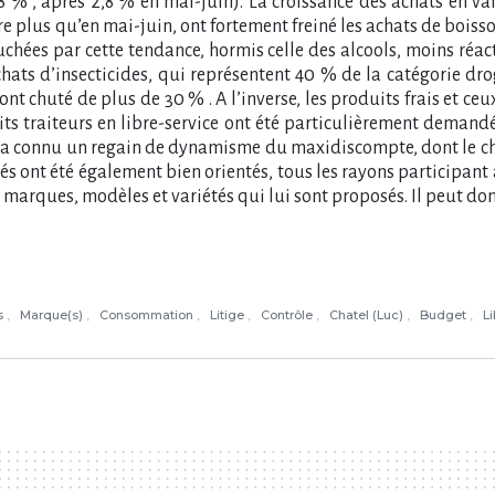
 % , après 2,8 % en mai-juin). La croissance des achats en va
e plus qu’en mai-juin, ont fortement freiné les achats de boiss
uchées par cette tendance, hormis celle des alcools, moins réac
hats d’insecticides, qui représentent 40 % de la catégorie dr
nt chuté de plus de 30 % . A l’inverse, les produits frais et ce
uits traiteurs en libre-service ont été particulièrement deman
 a connu un regain de dynamisme du maxidiscompte, dont le chiff
s ont été également bien orientés, tous les rayons participant à
 marques, modèles et variétés qui lui sont proposés. Il peut d
s
Marque(s)
Consommation
Litige
Contrôle
Chatel (Luc)
Budget
L