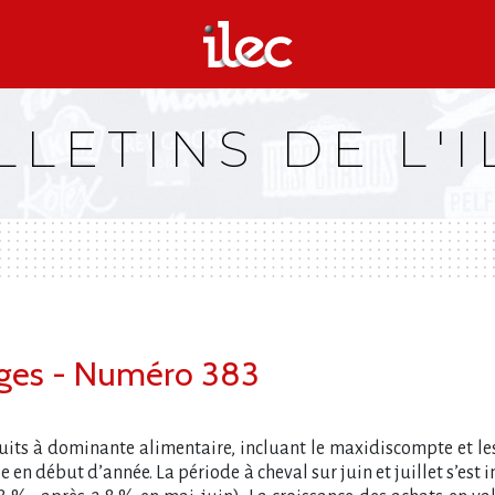
LLETINS DE L'I
es - Numéro 383
its à dominante alimentaire, incluant le maxidiscompte et les 
n début d’année. La période à cheval sur juin et juillet s’est i