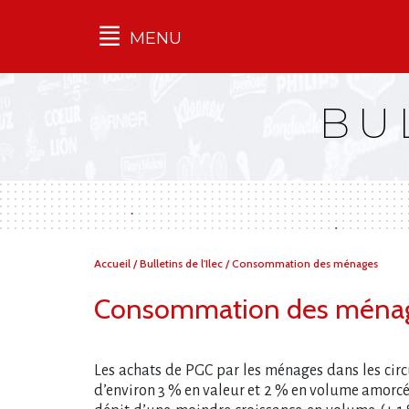
MENU
Qu'est-ce que l’Ilec
BU
Communiqués de presse
Publications
Campagnes
multimarques
Dans la presse
Vous
Accueil
/
Bulletins de l'Ilec
/
Consommation des ménages
êtes
ici :
Consommation des ménag
Les achats de PGC par les ménages dans les circu
d’environ 3 % en valeur et 2 % en volume amorcée e