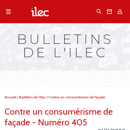
Qu'est-ce que l’Ilec
Recherche
Conta
E
Communiqués de presse
Publications
BULLETINS
Campagnes multimarques
DE L'ILEC
Dans la presse
Vous
Accueil
/
Bulletins de l'Ilec
/
Contre un consumérisme de façade
êtes
ici :
Contre un consumérisme de
façade - Numéro 405