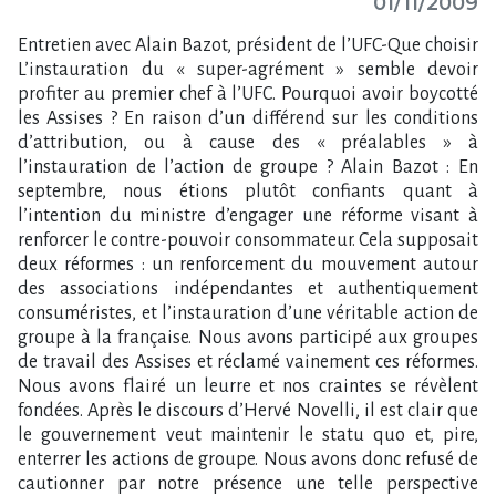
01/11/2009
Entretien avec Alain Bazot, président de l’UFC-Que choisir L’instauration du « super-agrément » semble devoir profiter au premier chef à l’UFC. Pourquoi avoir boycotté les Assises ? En raison d’un différend sur les conditions d’attribution, ou à cause des « préalables » à l’instauration de l’action de groupe ? Alain Bazot : En septembre, nous étions plutôt confiants quant à l’intention du ministre d’engager une réforme visant à renforcer le contre-pouvoir consommateur. Cela supposait deux réformes : un renforcement du mouvement autour des associations indépendantes et authentiquement consuméristes, et l’instauration d’une véritable action de groupe à la française. Nous avons participé aux groupes de travail des Assises et réclamé vainement ces réformes. Nous avons flairé un leurre et nos craintes se révèlent fondées. Après le discours d’Hervé Novelli, il est clair que le gouvernement veut maintenir le statu quo et, pire, enterrer les actions de groupe. Nous avons donc refusé de cautionner par notre présence une telle perspective préjudiciable aux consommateurs. L’instauration d’un super-agrément, dont on ignore tout du contenu réel, des modalités d’attribution et donc de l’étendue des bénéficiaires – le ministre parlant de trois ou quatre associations – ne changera rien au mouvement consommateur actuel. Ce super-agrément ressemble davantage à un hochet qu’à une véritable reconnaissance des associations agissantes et représentatives, avec des droits spécifiques. Le manque de transparence de son instauration en fait l’arbre qui cache la forêt. Loin de renforcer le mouvement consommateur en l’organisant autour d’un nombre plus resserré d’associations réellement indépendantes de tout intérêt politique, syndical, confessionnel, regroupant des consommateurs agissant exclusivement dans le champ consumériste, le projet accentue la dilution du mouvement consommateur et envisage une mise sous tutelle de l’Etat et des entreprises. Cela apparaît notamment en établissant des critères d’agrément peu en phase avec la représentativité consumériste, prévoyant un contrôle tatillon des associations agréées digne d’une économie administrée. En outre, et alors que depuis des années il est dit qu’il y a trop d’associations, l’agrément de nouvelles associations sectorielles dont on ne connaît pas le degré d’indépendance (Afutt, Afub, Freeks)1 semble bien envisagé. Craignez-vous que le super-agrément soit de nature à creuser les divisions dans le collège consommateurs du CNC ? Selon quels critères voudriez-vous que le « super-agrément » soit attribué ? A. B. : Etant une coquille vide, je ne vois pas en quoi le super-agrément pourrait changer quoi que ce soit… Pour un véritable renforcement du contre-pouvoir consommateur, il eût fallu que la création d’un super-agrément repose sur des critères transparents et objectifs d’appréciation de l’activité consumériste des dix-sept associations actuelles, avec une pondération orientée significativement vers l’activité effective au service des consommateurs (traitement de litiges, réalisation d’expertises, communication extérieure, action en justice), et non selon la participation à des instances ou l’appartenance à un regroupement associatif qui ne servent en soi aucunement les intérêts des consommateurs. Or nous avons vu lors des travaux des groupes préparatoires des Assises qu’on était loin du compte. De même, il aurait fallu donner au super-agrément un réel contenu soulignant l’action et la représentativité des bénéficiaires. Ce contenu aurait pu comprendre l’exclusivité de l’action en justice, mesure symbolique, un siège de droit au Conseil économique, social et environnemental national et dans les CES régionaux, ainsi qu’une pondération des voix ou des sièges au Conseil national de la consommation, assurant aux bénéficiaires une influence déterminante et prépondérante sur la gouvernance de cette institution. A défaut, il est clair que l’émiettement qui affaiblit la voix des consommateurs va perdurer. Les critères de représentativité des associations sont-ils toujours pertinents ? Et comment jugez-vous les « indicateurs de performance » en usage depuis 2006 censés éclairer l’Etat dans sa politique de subvention des associations ? A. B. : Aujourd’hui, les critères de représentativité sont aussi peu transparents qu’objectifs. Tout repose sur du déclaratif et il n’y a pas de vérifications permettant d’attester que les moyens de l’Etat convergent vers les associations les plus représentatives. Les crédits sont dilués et cette dilution conduit à un sous-subventionnement des associations agissantes, toujours au détriment des consommateurs. Le régime de l’aide publique (agrément, subvention) serait-il compatible avec une extension de l’action consumériste aux services publics dont le citoyen est aussi un consommateur? Y a-t-il des champs de la consommation peu ou mal couverts par les associations ? A. B. : La question des services publics est épineuse, puisque les Français sont avant tout des usagers et non des consommateurs de services publics, même si, vous avez raison de le noter, la frontière est de moins en moins facile à tracer (problème des numéros surtaxés de l’administration, prix de l’eau, etc.). L’UFC traite de certaines problématiques liées aux services publics. Ce n’est d’ailleurs pas l’agrément qui nous détermine à traiter de tel ou tel sujet. Association de droit privé, nous traitons de ceux relevant de notre objet social ; l’agrément, lui, n’apporte qu’une reconnaissance institutionnelle. Cela dit, il est vrai que l’agrément « consommateurs » est aujourd’hui accordé à des associations qui ne traitent que marginalement de consommation. Ce diagnostic avait d’ailleurs été fait dans le récent rapport Laurent, qui appelait à une rationalisation de l’agrément en refusant de l’octroyer aux associations sectorielles qui ne traitent que de logement ou de transport. Il n’est pas normal que l’agrément « consommateurs » soit donné à des associations dont l’activité prépondérante ne porte pas sur la consommation. Si l’on veut un vrai contre-pouvoir des consommateurs, il faut valoriser l’activité effective au service de la cause des consommateurs, notamment la diversité des sujets consuméristes traités ; malheureusement, cela ne semble pas être l’objectif de la réforme gouvernementale. Le ministre s’est prononcé en faveur de l’instauration, à terme et une fois levés plusieurs préalables, dont la réorganisation du mouvement consumériste et la généralisation de la médiation, d’une action de groupe très encadrée et « en dernier recours », une fois épuisées les procédures de médiation renforcées. Y croyez-vous ? A. B. : Promise par Nicolas Sarkozy en 2007 et figurant dans la lettre de mission de Christine Lagarde, l’action de groupe est effectivement renvoyée aux calendes grecques alors même que les autorités (Autorité de la concurrence, direction du Trésor, Commission européenne, Comité économique et social européen) soulignent que c’est un instrument indispensable à l’émergence d’un contre-pouvoir des consommateurs, et je dirais d’équilibre du marché. C’est l’arlésienne du gouvernement. Hervé Novelli fait de la généralisation de la médiation, règlement amiable des litiges individuels aujourd’hui aux mains des professionnels, un préalable à cette réforme. On est dans le mélange des genres au service du Medef, seul opposant à l’action de groupe. Mais il y a pire que les déclarations d’Hervé Novelli, je retiens des Assises le réquisitoire contre l’action de groupe de Christine Lagarde, dont le degré de surréalisme n’a d’égal que la mauvaise foi dont il est pétri. Comment peut-on encore agiter l’épouvantail du modèle américain, dont il n’a jamais été question en France et en Europe ! Ces Assises se sont donc transformées en enterrement de première classe, par le gouvernement, d’une réforme pourtant indispensable. Il était hors de question que j’escorte le corbillard. Je compte désormais sur les parlementaires, les groupes de travail se multipliant dans chacune des chambres, pour instaurer dans les plus brefs délais cette évolution, élément indispensable à l’effectivité des droits des consommateurs. Comment jugez-vous la qualité de vos relations avec l’INC ? Qu’en attendez-vous de plus, et sa reconfiguration annoncée aux Assises vous paraît-elle en mesure d’y répondre ? A. B. : Devant en principe être cantonné à un rôle purement documentaire au service des associations de consommateurs qui en ont besoin, l’INC sort parfois de ce rôle et exerce une influence dans la défense des consommateurs, ce qui concurrence le travail des associations authentiquement consuméristes et créée la confusion chez les consommateurs… En insistant sur le rôle informatif de l’INC, en y intégrant les comités techniques régionaux de la consommation (CTRC), dont l’ambition politique au détriment des associations de consommateurs, pour certains d’entre eux, est indéniable, et en voulant y inclure la Commission de sécurité des consommateurs et la Commission des clauses abusives, structures indépendantes ayant démontré leur utilité au service des consommateurs, le ministre brouille davantage le rôle de l’INC. L’UFC-Que choisir ne souhaite pas que l’INC se transforme en agence de protection des consommateurs. Elle souhaite qu’il soit cantonné à un rôle d’outil technique à la disposition des associations qui en auraient besoin. Le consumérisme français est-il en voie de regroupement, ou les différences d’approche se creusent-elles entre ses acteurs ? A. B. : Au lendemain des Assises de la consommation, vous l’aurez compris, il est difficile de savoir quel sera le visage du consumérisme à la française demain… Mais il est à craindre que, quels que soient les habillages, les alliances de pure stratégie, nous soyons encore victimes du caractère pléthorique du mouvement consommateur, qui ne devrait plus être composé de dix-sept associations, fort différentes, mais de vingt, voire plus… Cette situation, loin d’être