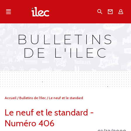
Qu'est-ce que l’Ilec
Recherche
Conta
E
Communiqués de presse
Publications
BULLETINS
Campagnes multimarques
DE L'ILEC
Dans la presse
Vous
Accueil
/
Bulletins de l'Ilec
/
Le neuf et le standard
êtes
ici :
Le neuf et le standard -
Numéro 406