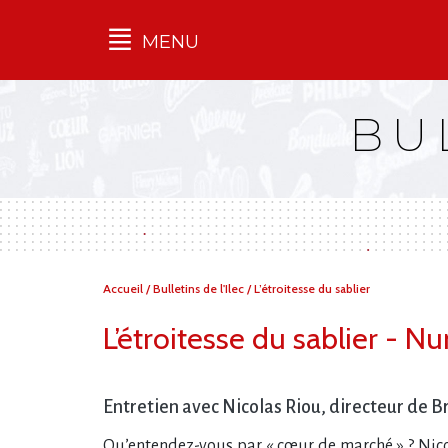
MENU
Qu'est-ce que l’Ilec
BU
Communiqués de presse
Publications
Campagnes
multimarques
Dans la presse
Vous
Accueil
/
Bulletins de l'Ilec
/
L’étroitesse du sablier
êtes
ici :
L’étroitesse du sablier - 
Entretien avec Nicolas Riou, directeur de 
Qu’entendez-vous par « cœur de marché » ? Nico