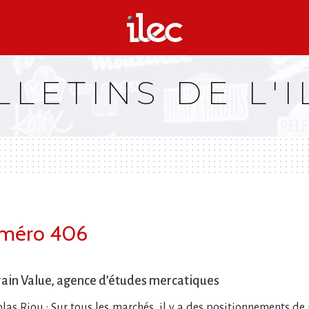
LLETINS DE L'I
Numéro 406
Brain Value, agence d’études mercatiques
las Riou : Sur tous les marchés, il y a des positionnements de