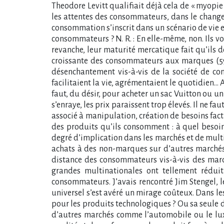
Theodore Levitt qualifiait déjà cela de « myopie
les attentes des consommateurs, dans le change
consommation s’inscrit dans un scénario de vie e
consommateurs ? N. R. : En elle-même, non. Ils v
revanche, leur maturité mercatique fait qu’ils d
croissante des consommateurs aux marques (59 %
désenchantement vis-à-vis de la société de co
facilitaient la vie, agrémentaient le quotidien… A
faut, du désir, pour acheter un sac Vuitton ou u
s’enraye, les prix paraissent trop élevés. Il ne f
associé à manipulation, création de besoins fa
des produits qu’ils consomment : à quel besoi
degré d’implication dans les marchés et de multi
achats à des non-marques sur d’autres marchés.
distance des consommateurs vis-à-vis des marq
grandes multinationales ont tellement réduit
consommateurs. J’avais rencontré Jim Stengel, 
universel s’est avéré un mirage coûteux. Dans l
pour les produits technologiques ? Ou sa seule di
d’autres marchés comme l’automobile ou le luxe