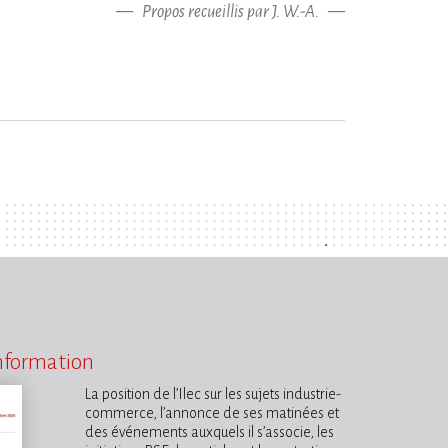
Propos recueillis par J. W.-A.
information
La position de l’Ilec sur les sujets industrie-
commerce, l’annonce de ses matinées et
des événements auxquels il s’associe, les