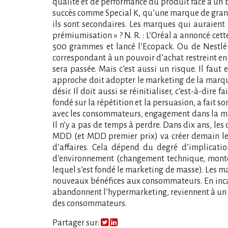
qualité et de performance du produit face à un be
succès comme Special K, qu’une marque de grande 
ils sont secondaires. Les marques qui auraient 
prémiumisation » ? N. R. : L’Oréal a annoncé ce
500 grammes et lancé l’Ecopack. Ou de Nestlé 
correspondant à un pouvoir d’achat restreint en 
sera passée. Mais c’est aussi un risque. Il fau
approche doit adopter le marketing de la marque 
désir. Il doit aussi se réinitialiser, c’est-à-dir
fondé sur la répétition et la persuasion, a fait
avec les consommateurs, engagement dans la mar
Il n’y a pas de temps à perdre. Dans dix ans, l
MDD (et MDD premier prix) va créer demain les
d’affaires. Cela dépend du degré d’implicati
d’environnement (changement technique, monté
lequel s’est fondé le marketing de masse). Les ma
nouveaux bénéfices aux consommateurs. En incarn
abandonnent l’hypermarketing, reviennent à un 
des consommateurs.
Partager sur: