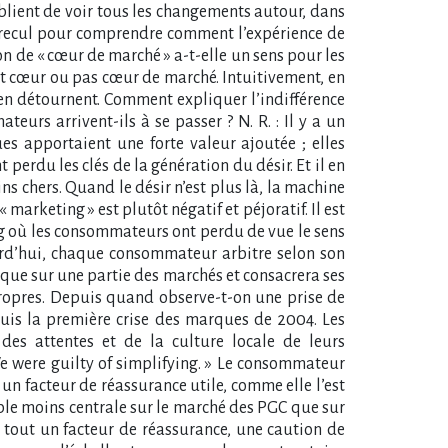
ublient de voir tous les changements autour, dans
u recul pour comprendre comment l’expérience de
n de « cœur de marché » a-t-elle un sens pour les
est cœur ou pas cœur de marché. Intuitivement, en
s’en détournent. Comment expliquer l’indifférence
rs arrivent-ils à se passer ? N. R. : Il y a un
s apportaient une forte valeur ajoutée ; elles
 perdu les clés de la génération du désir. Et il en
s chers. Quand le désir n’est plus là, la machine
marketing » est plutôt négatif et péjoratif. Il est
g où les consommateurs ont perdu de vue le sens
urd’hui, chaque consommateur arbitre selon son
rque sur une partie des marchés et consacrera ses
propres. Depuis quand observe-t-on une prise de
uis la première crise des marques de 2004. Les
des attentes et de la culture locale de leurs
e were guilty of simplifying. » Le consommateur
n facteur de réassurance utile, comme elle l’est
emble moins centrale sur le marché des PGC que sur
 tout un facteur de réassurance, une caution de