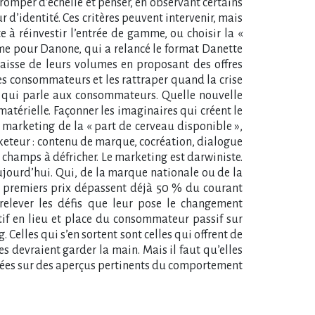
tromper d’échelle et penser, en observant certains
d’identité. Ces critères peuvent intervenir, mais
 à réinvestir l’entrée de gamme, ou choisir la «
ême pour Danone, qui a relancé le format Danette
aisse de leurs volumes en proposant des offres
les consommateurs et les rattraper quand la crise
ion qui parle aux consommateurs. Quelle nouvelle
atérielle. Façonner les imaginaires qui créent le
 Le marketing de la « part de cerveau disponible »,
rketeur : contenu de marque, cocréation, dialogue
hamps à défricher. Le marketing est darwiniste.
ujourd’hui. Qui, de la marque nationale ou de la
t premiers prix dépassent déjà 50 % du courant
relever les défis que leur pose le changement
f en lieu et place du consommateur passif sur
Celles qui s’en sortent sont celles qui offrent de
 devraient garder la main. Mais il faut qu’elles
dées sur des aperçus pertinents du comportement