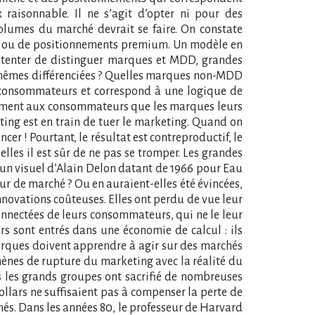
raisonnable. Il ne s’agit d’opter ni pour des
olumes du marché devrait se faire. On constate
fs ou de positionnements premium. Un modèle en
ontenter de distinguer marques et MDD, grandes
s-mêmes différenciées ? Quelles marques non-MDD
 les consommateurs et correspond à une logique de
entiment aux consommateurs que les marques leurs
eting est en train de tuer le marketing. Quand on
cer ! Pourtant, le résultat est contreproductif, le
lles il est sûr de ne pas se tromper. Les grandes
rt un visuel d’Alain Delon datant de 1966 pour Eau
r de marché ? Ou en auraient-elles été évincées,
novations coûteuses. Elles ont perdu de vue leur
onnectées de leurs consommateurs, qui ne le leur
rs sont entrés dans une économie de calcul : ils
marques doivent apprendre à agir sur des marchés
omènes de rupture du marketing avec la réalité du
 les grands groupes ont sacrifié de nombreuses
llars ne suffisaient pas à compenser la perte de
hés. Dans les années 80, le professeur de Harvard