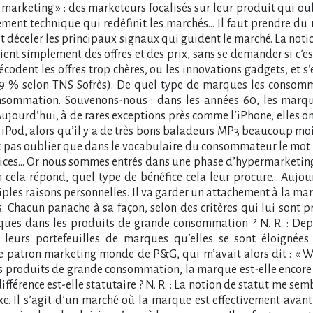
 marketing » : des marketeurs focalisés sur leur produit qui o
ment technique qui redéfinit les marchés… Il faut prendre d
t déceler les principaux signaux qui guident le marché. La notio
oient simplement des offres et des prix, sans se demander si c’
écodent les offres trop chères, ou les innovations gadgets, et 
 selon TNS Sofrès). De quel type de marques les consommateu
nsommation. Souvenons-nous : dans les années 60, les marque
ujourd’hui, à de rares exceptions près comme l’iPhone, elles ont
n iPod, alors qu’il y a de très bons baladeurs MP3 beaucoup moin
aut pas oublier que dans le vocabulaire du consommateur le mot « 
ctices… Or nous sommes entrés dans une phase d’hypermarketin
n cela répond, quel type de bénéfice cela leur procure… Aujo
ples raisons personnelles. Il va garder un attachement à la ma
 Chacun panache à sa façon, selon des critères qui lui sont 
ues dans les produits de grande consommation ? N. R. : Dep
 leurs portefeuilles de marques qu’elles se sont éloignées 
le patron marketing monde de P&G, qui m’avait alors dit : « W
es produits de grande consommation, la marque est-elle encore u
fférence est-elle statutaire ? N. R. : La notion de statut me s
. Il s’agit d’un marché où la marque est effectivement avant