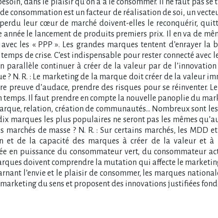
soin, dans le plaisir qu’on a à le consommer. Il ne faut pas se 
consommation est un facteur de réalisation de soi, un vecteur 
perdu leur cœur de marché doivent-elles le reconquérir, quitte
tte année le lancement de produits premiers prix. Il en va de m
avec les « PPP ». Les grandes marques tentent d’enrayer la b
temps de crise. C’est indispensable pour rester connecté avec 
t en parallèle continuer à créer de la valeur par de l’innovat
? N. R. : Le marketing de la marque doit créer de la valeur imm
e faire preuve d’audace, prendre des risques pour se réinventer.
 son temps. Il faut prendre en compte la nouvelle panoplie du ma
que, relation, création de communautés… Nombreux sont les c
es dix marques les plus populaires ne seront pas les mêmes qu’a
 marchés de masse ? N. R. : Sur certains marchés, les MDD e
on et de la capacité des marques à créer de la valeur et à 
e en puissance du consommateur vert, du consommateur acti
rques doivent comprendre la mutation qui affecte le marketing. 
ant l’envie et le plaisir de consommer, les marques nationales
marketing du sens et proposent des innovations justifiées fon