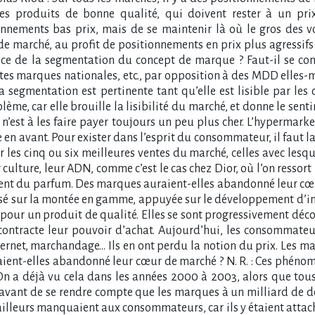
s produits de bonne qualité, qui doivent rester à un prix 
nements bas prix, mais de se maintenir là où le gros des v
de marché, au profit de positionnements en prix plus agressi
nence de la segmentation du concept de marque ? Faut-il se c
tes marques nationales, etc., par opposition à des MDD elle
 : La segmentation est pertinente tant qu’elle est lisible par
lème, car elle brouille la lisibilité du marché, et donne le s
e n’est à les faire payer toujours un peu plus cher. L’hypermark
en avant. Pour exister dans l’esprit du consommateur, il faut lan
 les cinq ou six meilleures ventes du marché, celles avec lesque
 culture, leur ADN, comme c’est le cas chez Dior, où l’on resso
ment du parfum. Des marques auraient-elles abandonné leur cœu
isé sur la montée en gamme, appuyée sur le développement d’in
e pour un produit de qualité. Elles se sont progressivement déc
e contracte leur pouvoir d’achat. Aujourd’hui, les consommateu
Internet, marchandage… Ils en ont perdu la notion du prix. Les 
uraient-elles abandonné leur cœur de marché ? N. R. : Ces phén
n a déjà vu cela dans les années 2000 à 2003, alors que tous
, avant de se rendre compte que les marques à un milliard de do
ailleurs manquaient aux consommateurs, car ils y étaient attac