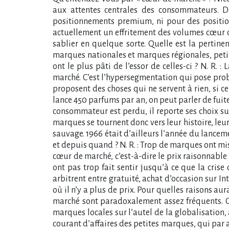
aux attentes centrales des consommateurs. De
positionnements premium, ni pour des position
actuellement un effritement des volumes cœur 
sablier en quelque sorte. Quelle est la perti
marques nationales et marques régionales, peti
ont le plus pâti de l’essor de celles-ci ? N. R.
marché. C’est l’hypersegmentation qui pose prob
proposent des choses qui ne servent à rien, si c
lance 450 parfums par an, on peut parler de fuite 
consommateur est perdu, il reporte ses choix sur
marques se tournent donc vers leur histoire, leur
sauvage. 1966 était d’ailleurs l’année du lance
et depuis quand ? N. R. : Trop de marques ont m
cœur de marché, c’est-à-dire le prix raisonnabl
ont pas trop fait sentir jusqu’à ce que la cris
arbitrent entre gratuité, achat d’occasion sur 
où il n’y a plus de prix. Pour quelles raisons a
marché sont paradoxalement assez fréquents. O
marques locales sur l’autel de la globalisation
courant d’affaires des petites marques, qui par 