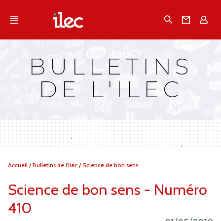
Qu'est-ce que l’Ilec
Recherche
Conta
E
Communiqués de presse
Publications
BULLETINS
Campagnes multimarques
DE L'ILEC
Dans la presse
Vous
Accueil
/
Bulletins de l'Ilec
/
Science de bon sens
êtes
ici :
Science de bon sens - Numéro
410