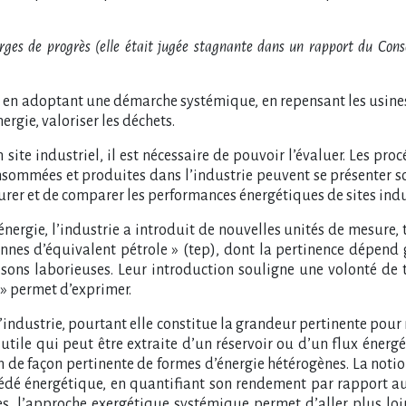
marges de progrès (elle était jugée stagnante dans un rapport du Co
her, en adoptant une démarche systémique, en repensant les usines,
nergie, valoriser les déchets.
ite industriel, il est nécessaire de pouvoir l’évaluer. Les pro
sommées et produites dans l’industrie peuvent se présenter sous
urer et de comparer les performances énergétiques de sites indu
rgie, l’industrie a introduit de nouvelles unités de mesure, 
onnes d’équivalent pétrole » (tep), dont la pertinence dépend
ons laborieuses. Leur introduction souligne une volonté de tra
» permet d’exprimer.
 l’industrie, pourtant elle constitue la grandeur pertinente p
 utile qui peut être extraite d’un réservoir ou d’un flux énergé
 de façon pertinente de formes d’énergie hétérogènes. La noti
rocédé énergétique, en quantifiant son rendement par rapport a
es, l’approche exergétique systémique permet d’aller plus lo