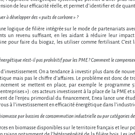
ion de leur efficacité réelle, et permet d’identifier et de quanti
r à développer des « puits de carbone » ?
 logique de filière intégrée sur le mode de partenariats avec 
ts un revenu suffisant, en les aidant à réduire leur impact
sine pour faire du biogaz, les utiliser comme fertilisant. C’es
énergétique n’est-il pas prohibitif pour les PME ? Comment le compenser
é d’investissement. On a tendance à investir plus dans de nouve
tique mais pas le chiffre d’affaires. Le problème est donc de t
ancement se mettent en place, par exemple le programme 5E 
reprises ») : ces acteurs investissent à la place de la PME et 
scient de l’enjeu primordial du financement, Enea lance une ét
rrous à l’investissement en efficacité énergétique dans l’industri
en biomasse par bassins de consommation industrielle ou par catégories de
es en biomasse disponibles sur le territoire français et leur pot
aison notamment de l’hétérogénéité de la filière bois. Les ind