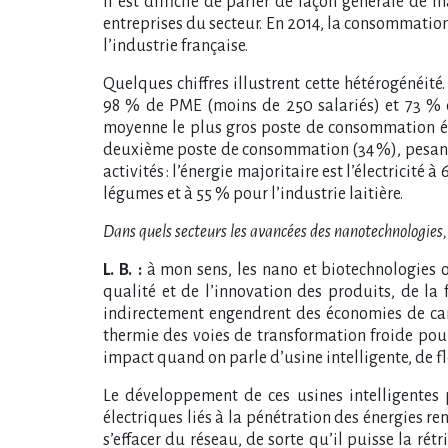
Il est difficile de parler de façon générale de 
entreprises du secteur. En 2014, la consommatio
l’industrie française.
Quelques chiffres illustrent cette hétérogénéité
98 % de PME (moins de 250 salariés) et 73 % d
moyenne le plus gros poste de consommation éner
deuxième poste de consommation (34 %), pesant 
activités : l’énergie majoritaire est l’électricité
légumes et à 55 % pour l’industrie laitière.
Dans quels secteurs les avancées des nanotechnologies, bi
L. B. :
à mon sens, les nano et biotechnologies ont
qualité et de l’innovation des produits, de la
indirectement engendrent des économies de carb
thermie des voies de transformation froide pou
impact quand on parle d’usine intelligente, de fl
Le développement de ces usines intelligentes
électriques liés à la pénétration des énergies r
s’effacer du réseau, de sorte qu’il puisse la ré