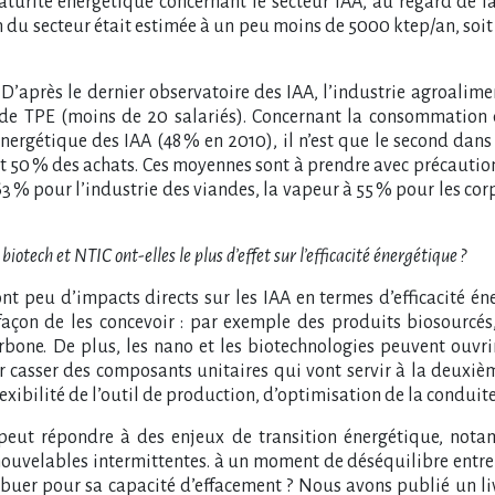
maturité énergétique concernant le secteur IAA, au regard de la 
n du secteur était estimée à un peu moins de 5000 ktep/an, soit
. D’après le dernier observatoire des IAA, l’industrie agroalim
e TPE (moins de 20 salariés). Concernant la consommation d
gétique des IAA (48 % en 2010), il n’est que le second dans les
50 % des achats. Ces moyennes sont à prendre avec précaution c
 à 63 % pour l’industrie des viandes, la vapeur à 55 % pour les co
otech et NTIC ont-elles le plus d’effet sur l’efficacité énergétique ?
 peu d’impacts directs sur les IAA en termes d’efficacité énerg
 façon de les concevoir : par exemple des produits biosourcé
one. De plus, les nano et les biotechnologies peuvent ouvrir
r casser des composants unitaires qui vont servir à la deuxiè
exibilité de l’outil de production, d’optimisation de la conduit
 peut répondre à des enjeux de transition énergétique, not
enouvelables intermittentes. à un moment de déséquilibre entre l
tribuer pour sa capacité d’effacement ? Nous avons publié un liv