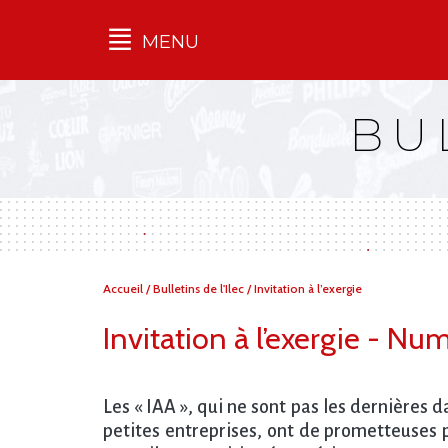
MENU
Qu'est-ce que l’Ilec
BU
Communiqués de presse
Publications
Campagnes
multimarques
Dans la presse
Vous
Accueil
/
Bulletins de l'Ilec
/
Invitation à l’exergie
êtes
ici :
Invitation à l’exergie - N
Les « IAA », qui ne sont pas les dernières 
petites entreprises, ont de prometteuses 