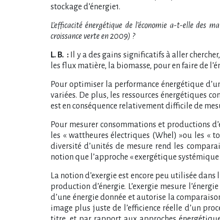
stockage d’énergie1.
L’efficacité énergétique de l’économie a-t-elle des 
croissance verte en 2009) ?
L. B. :
Il y a des gains significatifs à aller cherc
les flux matière, la biomasse, pour en faire de l’é
Pour optimiser la performance énergétique d’un s
variées. De plus, les ressources énergétiques con
est en conséquence relativement difficile de mes
Pour mesurer consommations et productions d’éne
les « wattheures électriques (Whel) »ou les « t
diversité d’unités de mesure rend les comparais
notion que l’approche « exergétique systémique 
La notion d’exergie est encore peu utilisée dans
production d’énergie. L’exergie mesure l’énergie
d’une énergie donnée et autorise la comparaison
image plus juste de l’efficience réelle d’un p
titre, et par rapport aux approches énergétiqu