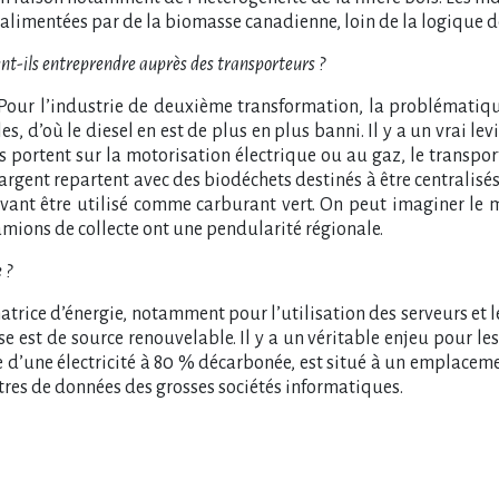
 alimentées par de la biomasse canadienne, loin de la logique de 
ent-ils entreprendre auprès des transporteurs ?
 Pour l’industrie de deuxième transformation, la problématiqu
, d’où le diesel en est de plus en plus banni. Il y a un vrai le
s portent sur la motorisation électrique ou au gaz, le transpor
rgent repartent avec des biodéchets destinés à être centralisé
vant être utilisé comme carburant vert. On peut imaginer le 
camions de collecte ont une pendularité régionale.
 ?
rice d’énergie, notamment pour l’utilisation des serveurs et 
lise est de source renouvelable. Il y a un véritable enjeu pour le
e d’une électricité à 80 % décarbonée, est situé à un emplaceme
ntres de données des grosses sociétés informatiques.