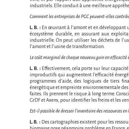
industriels. Elle conduit à une meilleure appréhens
Comment les entreprises de PGC peuvent-elles contribue
L. B. :
En œuvrant à l’amont et en développant une
écosystème durable, en assurant aux exploitan
industrielle. On peut utiliser les déchets de l’u
l’amont et l’usine de transformation.
Le coût marginal de chaque nouveau gain en efficacité 
L. B. :
Effectivement, cela porte sur leur capacit
improductifs qui augmentent l’efficacité énergé
programmes d’aide, des logiques de tiers fin
énergétique et empreinte environnementale des ent
faites. Ils prennent le risque à long terme. Con
GrDF et Axens, pour identifier les freins et les ve
Est-il possible de dresser l’inventaire des ressources 
L. B. :
Des cartographies existent pour les ressourc
biomasse pose néanmoins problème en France, en r