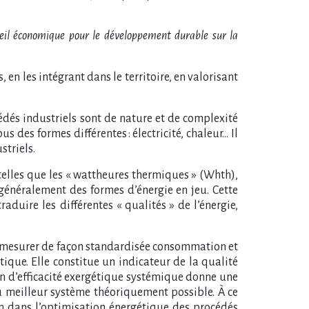
nseil économique pour le développement durable sur la
 en les intégrant dans le territoire, en valorisant
cédés industriels sont de nature et de complexité
 des formes différentes : électricité, chaleur… Il
striels.
telles que les « wattheures thermiques » (Whth),
 généralement des formes d’énergie en jeu. Cette
duire les différentes « qualités » de l’énergie,
our mesurer de façon standardisée consommation et
tique. Elle constitue un indicateur de la qualité
on d’efficacité exergétique systémique donne une
u meilleur système théoriquement possible. À ce
in dans l’optimisation énergétique des procédés