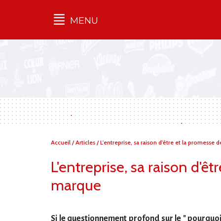
MENU
Qu'est-ce que l’Ilec
Communiqués de presse
Publications
Campagnes
multimarques
Dans la presse
Vous
Accueil
/
Articles
/
L'entreprise, sa raison d'être et la promesse
êtes
ici :
L'entreprise, sa raison d'ê
marque
Si le questionnement profond sur le " pourquoi